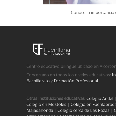
Conoce la importancia d
Centro educativo bilingüe ubicado en Alcorcón
Concertado en todos los niveles educativos:
In
Bachillerato
y
Formación Profesional
.
Otras instituciones educativas
:
Colegio Andel
Colegio en Móstoles
|
Colegio en Fuenlabrad
Majadahonda
|
Colegio cerca de Las Rozas
|
C