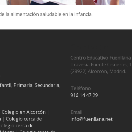
e la alimentación saludable en la infancia.
Contacto
Centro Educativo Fuenllana
Travesía Fuente Cisneros, 1
(28922) Alcorcón, Madrid.
.
fantil
,
Primaria
,
Secundaria
,
Teléfono
916 14 47 29
|
Colegio en Alcorcón
|
Email
a
|
Colegio cerca de
info@fuenllana.net
olegio cerca de