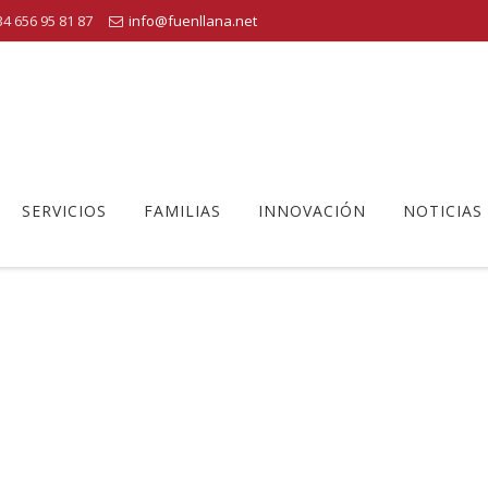
4 656 95 81 87
info@fuenllana.net
SERVICIOS
FAMILIAS
INNOVACIÓN
NOTICIAS
ALIMENTACIÓN SALUDABLE
 Educativo Fuenllana
>
Alimentación saludable
>
Alimentación salu