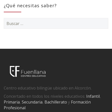
¿Qué necesitas saber?
Buscar:
Centro educativo bilingüe ubicado en Alcorcón.
Concertado en todos los niveles educativos:
Infantil
,
Primaria
,
Secundaria
,
Bachillerato
y
Formación
Profesional
.