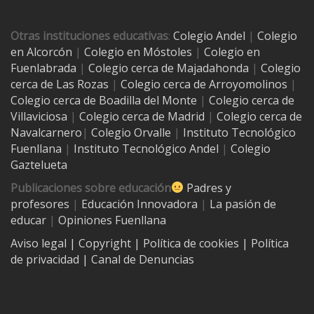
Otras instituciones educativas
:
Colegio Andel
|
Colegio
en Alcorcón
|
Colegio en Móstoles
|
Colegio en
Fuenlabrada
|
Colegio cerca de Majadahonda
|
Colegio
cerca de Las Rozas
|
Colegio cerca de
Arroyomolinos
|
Colegio cerca de
Boadilla del Monte
|
Colegio cerca de
Villaviciosa
|
Colegio cerca de Madrid
|
Colegio cerca de
Navalcarnero
|
Colegio Orvalle
|
Instituto Tecnológico
Fuenllana
|
Instituto Tecnológico Andel
|
Colegio
Gaztelueta
Publicaciones sobre educación
Padres y
profesores
|
Educación Innovadora
|
La pasión de
educar
|
Opiniones Fuenllana
Aviso legal
| Copyright
|
Política de cookies
|
Política
de privacidad
|
Canal de Denuncias