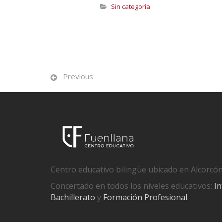
Sin categoría
Previous
Centro educativo bilingüe ubicado en Alcorcón
Concertado en todos los niveles educativos:
In
Bachillerato
y
Formación Profesional
.