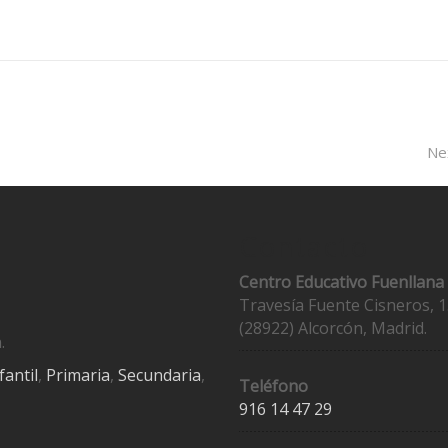
Ne
Contacto
Centro Educativo Fuenllana
Travesía Fuente Cisneros, 1
(28922) Alcorcón, Madrid.
.
fantil
,
Primaria
,
Secundaria
,
Teléfono
916 14 47 29