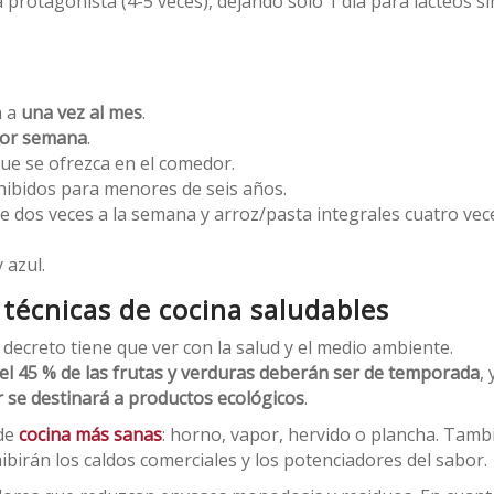
a protagonista (4-5 veces), dejando solo 1 día para lácteos si
n a
una vez al mes
.
 por semana
.
ue se ofrezca en el comedor.
hibidos para menores de seis años.
se dos veces a la semana y arroz/pasta integrales cuatro vec
 azul.
 técnicas de cocina saludables
decreto tiene que ver con la salud y el medio ambiente.
el 45 % de las frutas y verduras deberán ser de temporada
,
 se destinará a productos ecológicos
.
 de
cocina más sanas
: horno, vapor, hervido o plancha. Tamb
ohibirán los caldos comerciales y los potenciadores del sabor.