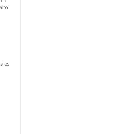
o a
alto
nales