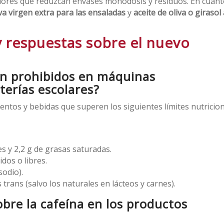
edores que reduzcan envases monodosis y residuos. En cuant
iva virgen extra para las ensaladas
y
aceite de oliva o girasol 
y respuestas sobre el nuevo
án prohibidos en máquinas
terías escolares?
entos y bebidas que superen los siguientes límites nutricio
s y 2,2 g de grasas saturadas.
dos o libres.
sodio).
trans (salvo los naturales en lácteos y carnes).
obre la cafeína en los productos