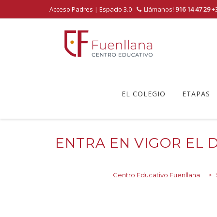
Acceso Padres
|
Espacio 3.0
Llámanos!
916 14 47 29
+3
Skip
to
EL COLEGIO
ETAPAS
content
ENTRA EN VIGOR EL
Centro Educativo Fuenllana
>