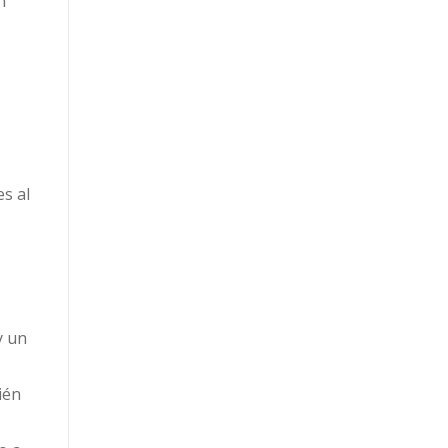
n
es al
 y un
ién