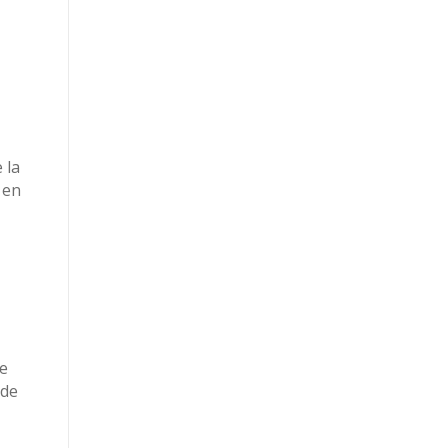
 la
 en
de
 de