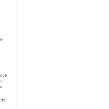
de
 que
os
do
rio,