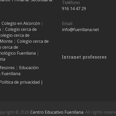
Teléfono
916 14 47 29
|
Colegio en Alcorcón
|
Email
a
|
Colegio cerca de
info@fuenllana.net
olegio cerca de
l Monte
|
Colegio cerca de
Accesos
o cerca de
nológico Fuenllana
|
Intranet profesores
eta
ofesores
|
Educación
 Fuenllana
Política de privacidad
|
pyright © 2026
Centro Educativo Fuenllana
. All rights reser