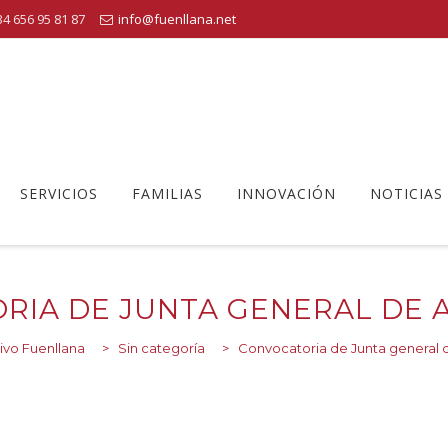
4 656 95 81 87
info@fuenllana.net
SERVICIOS
FAMILIAS
INNOVACIÓN
NOTICIAS
RIA DE JUNTA GENERAL DE A
ivo Fuenllana
>
Sin categoría
>
Convocatoria de Junta general d