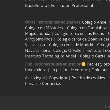
Bachillerato
y
Formación Profesional
.
Otras instituciones educativas
:
Colegio Andel
Colegio en Móstoles
|
Colegio en Fuenlabrad
Majadahonda
|
Colegio cerca de Las Rozas
|
C
Arroyomolinos
|
Colegio cerca de
Boadilla de
Villaviciosa
|
Colegio cerca de Madrid
|
Colegi
Navalcarnero
|
Colegio Orvalle
|
Instituto Tec
Instituto Tecnológico Andel
|
Colegio Gaztelu
Publicaciones sobre educación
Padres y pr
Innovadora
|
La pasión de educar
|
Opiniones
Aviso legal
| Copyright
|
Política de cookies
|
Canal de Denuncias
Co