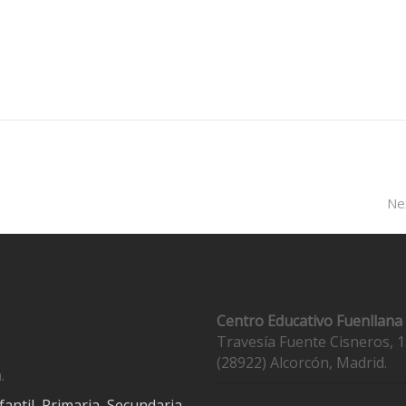
Ne
Contacto
Centro Educativo Fuenllana
Travesía Fuente Cisneros, 1
(28922) Alcorcón, Madrid.
.
fantil
,
Primaria
,
Secundaria
,