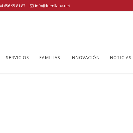
4 656 95 81 87
info@fuenllana.net
SERVICIOS
FAMILIAS
INNOVACIÓN
NOTICIAS
_DSC4309
uenllana
>
Fuenllana
>
Crecimiento cultural de las familias de Fuenl