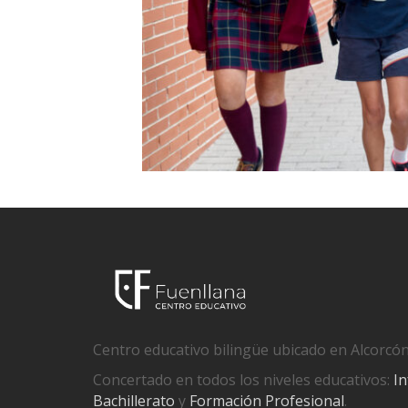
Centro educativo bilingüe ubicado en Alcorcón
Concertado en todos los niveles educativos:
In
Bachillerato
y
Formación Profesional
.