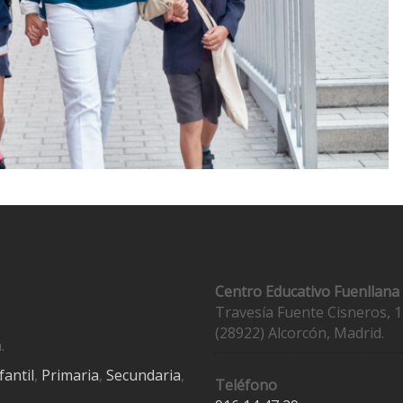
Contacto
Centro Educativo Fuenllana
Travesía Fuente Cisneros, 1
(28922) Alcorcón, Madrid.
.
fantil
,
Primaria
,
Secundaria
,
Teléfono