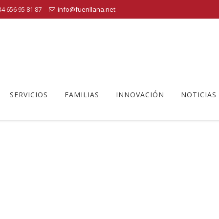
4 656 95 81 87
info@fuenllana.net
SERVICIOS
FAMILIAS
INNOVACIÓN
NOTICIAS
DIPLOMA DUAL EN FUENLLANA
cativo Fuenllana
>
American High School Diploma
>
diploma dual en