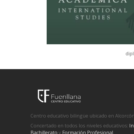
dip
Centro educativo bilingüe ubicado en Alcorcón
Concertado en todos los niveles educativos:
In
Bachillerato
y
Formación Profesional
.