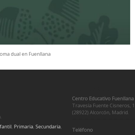
loma dual en Fuenllana
Contacto
Centro Educativo Fuenllana
Travesía Fuente Cisneros, 1
(28922) Alcorcón, Madrid.
.
fantil
,
Primaria
,
Secundaria
,
Teléfono