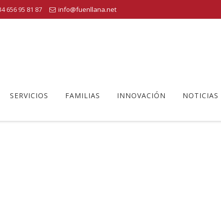
4 656 95 81 87
info@fuenllana.net
SERVICIOS
FAMILIAS
INNOVACIÓN
NOTICIAS
DIPLOMA DUAL
ro Educativo Fuenllana
>
American High School Diploma
>
Diploma 