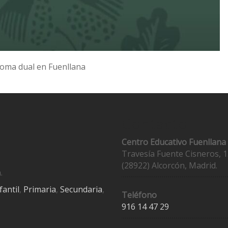
loma dual en Fuenllana
Contacto
Centro Educativo Fuenllana
Travesía Fuente Cisneros, 1
(28922) Alcorcón, Madrid.
.
fantil
,
Primaria
,
Secundaria
,
Teléfono
916 14 47 29