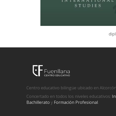
dip
Centro educativo bilingüe ubicado en Alcorcón
Concertado en todos los niveles educativos:
In
Bachillerato
y
Formación Profesional
.