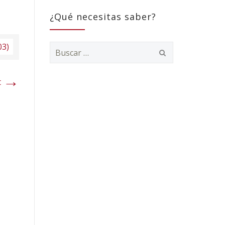
¿Qué necesitas saber?
03)
Buscar:
→
t