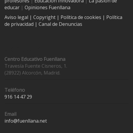
profesores
|
Educación Innovadora
|
La pasión de
educar
|
Opiniones Fuenllana
Aviso legal
| Copyright
|
Política de cookies
|
Política
de privacidad
|
Canal de Denuncias
Contacto
Centro Educativo Fuenllana
Travesía Fuente Cisneros, 1.
(28922) Alcorcón, Madrid.
Teléfono
916 14 47 29
Email
info@fuenllana.net