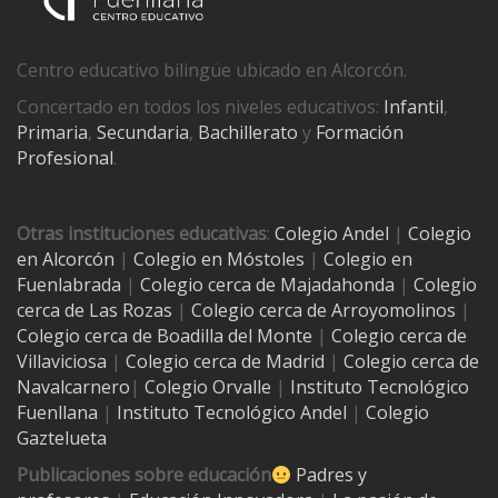
Centro educativo bilingüe ubicado en Alcorcón.
Concertado en todos los niveles educativos:
Infantil
,
Primaria
,
Secundaria
,
Bachillerato
y
Formación
Profesional
.
Otras instituciones educativas
:
Colegio Andel
|
Colegio
en Alcorcón
|
Colegio en Móstoles
|
Colegio en
Fuenlabrada
|
Colegio cerca de Majadahonda
|
Colegio
cerca de Las Rozas
|
Colegio cerca de
Arroyomolinos
|
Colegio cerca de
Boadilla del Monte
|
Colegio cerca de
Villaviciosa
|
Colegio cerca de Madrid
|
Colegio cerca de
Navalcarnero
|
Colegio Orvalle
|
Instituto Tecnológico
Fuenllana
|
Instituto Tecnológico Andel
|
Colegio
Gaztelueta
Publicaciones sobre educación
Padres y