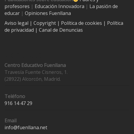
profesores
|
Educación Innovadora
|
La pasión de
educar
|
Opiniones Fuenllana
Aviso legal
| Copyright
|
Política de cookies
|
Política
de privacidad
|
Canal de Denuncias
Contacto
Centro Educativo Fuenllana
Travesía Fuente Cisneros, 1.
(28922) Alcorcón, Madrid.
Teléfono
916 14 47 29
Email
info@fuenllana.net