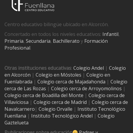
Centro educativo bilingüe ubicado en Alcorcón.
Concertado en todos los niveles educativos:
Infantil
,
Primaria
,
Secundaria
,
Bachillerato
y
Formación
Profesional
.
Otras instituciones educativas
:
Colegio Andel
|
Colegio
en Alcorcón
|
Colegio en Móstoles
|
Colegio en
Fuenlabrada
|
Colegio cerca de Majadahonda
|
Colegio
cerca de Las Rozas
|
Colegio cerca de
Arroyomolinos
|
Colegio cerca de
Boadilla del Monte
|
Colegio cerca de
Villaviciosa
|
Colegio cerca de Madrid
|
Colegio cerca de
Navalcarnero
|
Colegio Orvalle
|
Instituto Tecnológico
Fuenllana
|
Instituto Tecnológico Andel
|
Colegio
Gaztelueta
Publicaciones sobre educación
Padres y