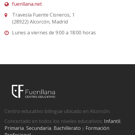
fuenllana.net
Travesía Fuente Cisneros, 1
(28922) Alcorcón, Madrid
Lunes a viernes de 9:00 a 18:00 horas
Centro educativo bilingüe ubicado en Alcorcón.
Concertado en todos los niveles educativos:
Infantil
,
Primaria
,
Secundaria
,
Bachillerato
y
Formación