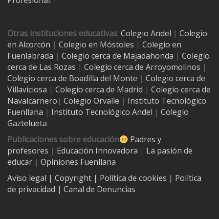
Profesional
.
Otras instituciones educativas
:
Colegio Andel
|
Colegio
en Alcorcón
|
Colegio en Móstoles
|
Colegio en
Fuenlabrada
|
Colegio cerca de Majadahonda
|
Colegio
cerca de Las Rozas
|
Colegio cerca de
Arroyomolinos
|
Colegio cerca de
Boadilla del Monte
|
Colegio cerca de
Villaviciosa
|
Colegio cerca de Madrid
|
Colegio cerca de
Navalcarnero
|
Colegio Orvalle
|
Instituto Tecnológico
Fuenllana
|
Instituto Tecnológico Andel
|
Colegio
Gaztelueta
Publicaciones sobre educación
Padres y
profesores
|
Educación Innovadora
|
La pasión de
educar
|
Opiniones Fuenllana
Aviso legal
| Copyright
|
Política de cookies
|
Política
de privacidad
|
Canal de Denuncias