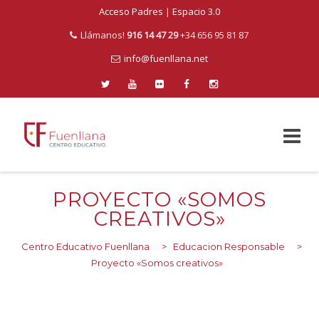
Acceso Padres
|
Espacio 3.0
Llámanos!
916 14 47 29
+34 656 95 81 87
info@fuenllana.net
Skip
to
PROYECTO «SOMOS
content
CREATIVOS»
Centro Educativo Fuenllana
>
Educacion Responsable
>
Proyecto «Somos creativos»