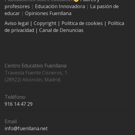
profesores
|
Educación Innovadora
|
La pasión de
educar
|
Opiniones Fuenllana
Aviso legal
| Copyright
|
Política de cookies
|
Política
de privacidad
|
Canal de Denuncias
Contacto
Centro Educativo Fuenllana
Travesía Fuente Cisneros, 1.
(28922) Alcorcón, Madrid.
Teléfono
916 14 47 29
Email
info@fuenllana.net