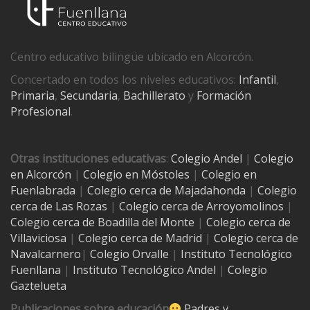
Centro educativo bilingüe ubicado en Alcorcón.
Concertado en todos los niveles educativos:
Infantil
,
Primaria
,
Secundaria
,
Bachillerato
y
Formación
Profesional
.
Otras instituciones educativas
:
Colegio Andel
|
Colegio
en Alcorcón
|
Colegio en Móstoles
|
Colegio en
Fuenlabrada
|
Colegio cerca de Majadahonda
|
Colegio
cerca de Las Rozas
|
Colegio cerca de
Arroyomolinos
|
Colegio cerca de
Boadilla del Monte
|
Colegio cerca de
Villaviciosa
|
Colegio cerca de Madrid
|
Colegio cerca de
Navalcarnero
|
Colegio Orvalle
|
Instituto Tecnológico
Fuenllana
|
Instituto Tecnológico Andel
|
Colegio
Gaztelueta
Publicaciones sobre educación
Padres y