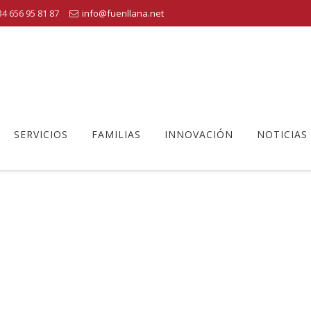
4 656 95 81 87
info@fuenllana.net
SERVICIOS
FAMILIAS
INNOVACIÓN
NOTICIAS
FIESTA-FIN-DE-CURSO-2022 (5)
o Fuenllana
>
Fuenllana
>
Fiesta Fin de Curso 2022
>
fiesta-fin-d