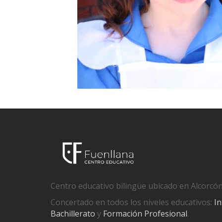
Centro educativo bilingüe ubicado en Alcorcón
Concertado en todos los niveles educativos:
In
Bachillerato
y
Formación Profesional
.