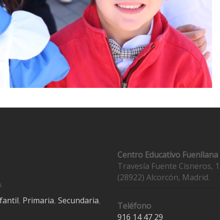
Contacto
Centro Educativo Fuenllana
Travesía Fuente Cisneros, 1
(28922) Alcorcón, Madrid.
.
fantil
,
Primaria
,
Secundaria
,
Teléfono
916 14 47 29