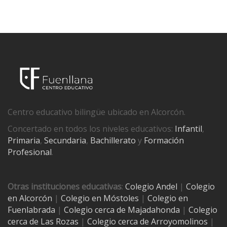
Centro educativo bilingüe ubicado en Alcorcón.
Concertado en todos los niveles educativos:
Infantil
,
Primaria
,
Secundaria
,
Bachillerato
y
Formación
Profesional
.
Otras instituciones educativas
:
Colegio Andel
|
Colegio
en Alcorcón
|
Colegio en Móstoles
|
Colegio en
Fuenlabrada
|
Colegio cerca de Majadahonda
|
Colegio
cerca de Las Rozas
|
Colegio cerca de
Arroyomolinos
|