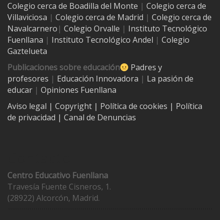
Colegio cerca de
Boadilla del Monte
|
Colegio cerca de
Villaviciosa
|
Colegio cerca de Madrid
|
Colegio cerca de
Navalcarnero
|
Colegio Orvalle
|
Instituto Tecnológico
Fuenllana
|
Instituto Tecnológico Andel
|
Colegio
Gaztelueta
Publicaciones sobre educación
Padres y
profesores
|
Educación Innovadora
|
La pasión de
educar
|
Opiniones Fuenllana
Aviso legal
| Copyright
|
Política de cookies
|
Política
de privacidad
|
Canal de Denuncias
Contacto
Centro Educativo Fuenllana
Travesía Fuente Cisneros, 1.
(28922) Alcorcón, Madrid.