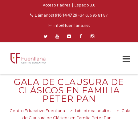
Acceso Padres
|
Espacio 3.0
Llámanos!
916 14 47 29
+34 656 95 81 87
info@fuenllana.net
Skip
GALA DE CLAUSURA DE
to
CLÁSICOS EN FAMILIA
content
PETER PAN
Centro Educativo Fuenllana
>
biblioteca adultos
>
Gala
de Clausura de Clásicos en Familia Peter Pan