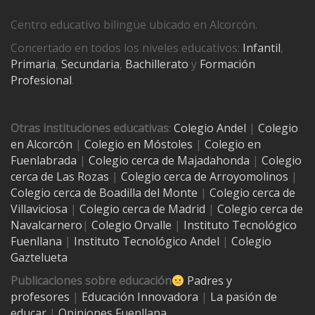
Centro educativo bilingüe ubicado en Alcorcón.
Concertado en todos los niveles educativos:
Infantil
,
Primaria
,
Secundaria
,
Bachillerato
y
Formación
Profesional
.
Otras instituciones educativas
:
Colegio Andel
|
Colegio
en Alcorcón
|
Colegio en Móstoles
|
Colegio en
Fuenlabrada
|
Colegio cerca de Majadahonda
|
Colegio
cerca de Las Rozas
|
Colegio cerca de
Arroyomolinos
|
Colegio cerca de
Boadilla del Monte
|
Colegio cerca de
Villaviciosa
|
Colegio cerca de Madrid
|
Colegio cerca de
Navalcarnero
|
Colegio Orvalle
|
Instituto Tecnológico
Fuenllana
|
Instituto Tecnológico Andel
|
Colegio
Gaztelueta
Publicaciones sobre educación
Padres y
profesores
|
Educación Innovadora
|
La pasión de
educar
|
Opiniones Fuenllana