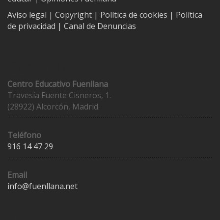
Aviso legal
| Copyright
|
Política de cookies
|
Política
de privacidad
|
Canal de Denuncias
Contacto
Centro Educativo Fuenllana
Travesía Fuente Cisneros, 1.
(28922) Alcorcón, Madrid.
Teléfono
916 14 47 29
Email
info@fuenllana.net