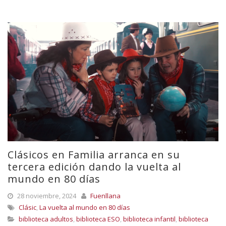
Clásicos en Familia arranca en su
tercera edición dando la vuelta al
mundo en 80 días
28 noviembre, 2024
Fuenllana
Clásic
,
La vuelta al mundo en 80 días
biblioteca adultos
,
biblioteca ESO
,
biblioteca infantil
,
biblioteca