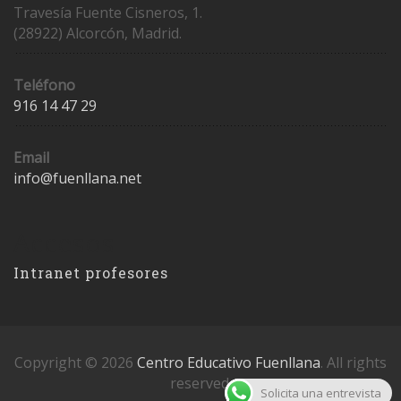
Travesía Fuente Cisneros, 1.
(28922) Alcorcón, Madrid.
Teléfono
916 14 47 29
Email
info@fuenllana.net
Accesos
Intranet profesores
Copyright © 2026
Centro Educativo Fuenllana
. All rights
reserved.
Solicita una entrevista