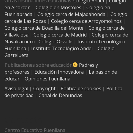
Otras instituciones educativas
:
Colegio Andel
|
Colegio
en Alcorcón
|
Colegio en Móstoles
|
Colegio en
Fuenlabrada
|
Colegio cerca de Majadahonda
|
Colegio
cerca de Las Rozas
|
Colegio cerca de
Arroyomolinos
|
Colegio cerca de
Boadilla del Monte
|
Colegio cerca de
Villaviciosa
|
Colegio cerca de Madrid
|
Colegio cerca de
Navalcarnero
|
Colegio Orvalle
|
Instituto Tecnológico
Fuenllana
|
Instituto Tecnológico Andel
|
Colegio
Gaztelueta
Publicaciones sobre educación
Padres y
profesores
|
Educación Innovadora
|
La pasión de
educar
|
Opiniones Fuenllana
Aviso legal
| Copyright
|
Política de cookies
|
Política
de privacidad
|
Canal de Denuncias
Contacto
Centro Educativo Fuenllana