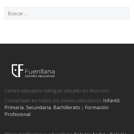
Buscar:
Centro educativo bilingüe ubicado en Alcorcón.
Concertado en todos los niveles educativos:
Infantil
,
Primaria
,
Secundaria
,
Bachillerato
y
Formación
Profesional
.