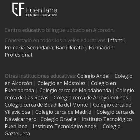
Centro educativo bilingüe ubicado en Alcorcón.
Concertado en todos los niveles educativos:
Infantil
,
Primaria
,
Secundaria
,
Bachillerato
y
Formación
Profesional
.
Otras instituciones educativas
:
Colegio Andel
|
Colegio
en Alcorcón
|
Colegio en Móstoles
|
Colegio en
Fuenlabrada
|
Colegio cerca de Majadahonda
|
Colegio
cerca de Las Rozas
|
Colegio cerca de
Arroyomolinos
|
Colegio cerca de
Boadilla del Monte
|
Colegio cerca de
Villaviciosa
|
Colegio cerca de Madrid
|
Colegio cerca de
Navalcarnero
|
Colegio Orvalle
|
Instituto Tecnológico
Fuenllana
|
Instituto Tecnológico Andel
|
Colegio
Gaztelueta