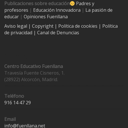
Publicaciones sobre educación
Padres y
profesores
|
Educación Innovadora
|
La pasión de
educar
|
Opiniones Fuenllana
Aviso legal
| Copyright
|
Política de cookies
|
Política
de privacidad
|
Canal de Denuncias
Contacto
Centro Educativo Fuenllana
Travesía Fuente Cisneros, 1.
(28922) Alcorcón, Madrid.
Teléfono
916 14 47 29
Email
info@fuenllana.net