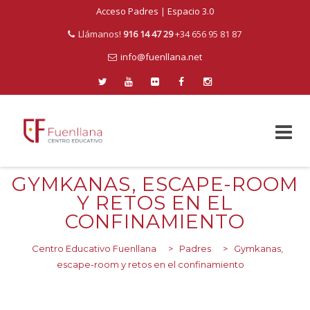
Acceso Padres
|
Espacio 3.0
Llámanos!
916 14 47 29
+34 656 95 81 87
info@fuenllana.net
Skip
GYMKANAS, ESCAPE-ROOM
to
Y RETOS EN EL
content
CONFINAMIENTO
Centro Educativo Fuenllana
>
Padres
>
Gymkanas,
escape-room y retos en el confinamiento