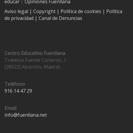
educar
|
Opiniones Fuenllana
Aviso legal
| Copyright
|
Política de cookies
|
Política
de privacidad
|
Canal de Denuncias
Contacto
Centro Educativo Fuenllana
Travesía Fuente Cisneros, 1.
(28922) Alcorcón, Madrid.
Teléfono
916 14 47 29
Email
info@fuenllana.net