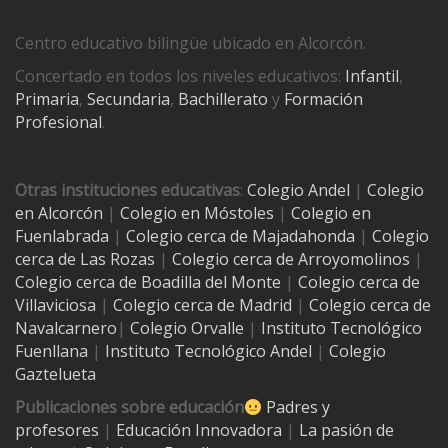
Centro educativo bilingüe ubicado en Alcorcón.
Concertado en todos los niveles educativos:
Infantil
,
Primaria
,
Secundaria
,
Bachillerato
y
Formación
Profesional
.
Otras instituciones educativas
:
Colegio Andel
|
Colegio
en Alcorcón
|
Colegio en Móstoles
|
Colegio en
Fuenlabrada
|
Colegio cerca de Majadahonda
|
Colegio
cerca de Las Rozas
|
Colegio cerca de
Arroyomolinos
|
Colegio cerca de
Boadilla del Monte
|
Colegio cerca de
Villaviciosa
|
Colegio cerca de Madrid
|
Colegio cerca de
Navalcarnero
|
Colegio Orvalle
|
Instituto Tecnológico
Fuenllana
|
Instituto Tecnológico Andel
|
Colegio
Gaztelueta
Publicaciones sobre educación
Padres y
profesores
|
Educación Innovadora
|
La pasión de