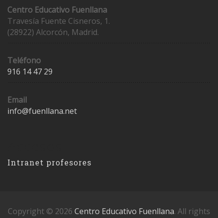
Centro Educativo Fuenllana
Travesía Fuente Cisneros, 1.
(28922) Alcorcón, Madrid.
Teléfono
916 14 47 29
Email
info@fuenllana.net
Accesos
Intranet profesores
Copyright © 2026
Centro Educativo Fuenllana
. All rights