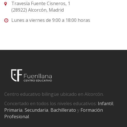
Travesía Fuente Cisneros, 1
(28922) Alcorcón, Madrid
Lunes a viernes de 9:00 a 18:00 horas
Centro educativo bilingüe ubicado en Alcorcón.
Concertado en todos los niveles educativos:
Infantil
,
Primaria
,
Secundaria
,
Bachillerato
y
Formación
Profesional
.