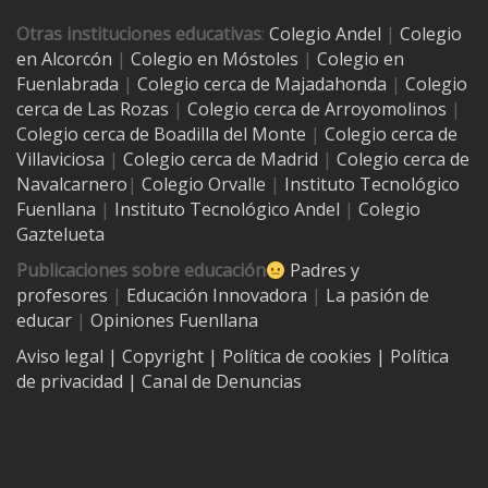
Otras instituciones educativas
:
Colegio Andel
|
Colegio
en Alcorcón
|
Colegio en Móstoles
|
Colegio en
Fuenlabrada
|
Colegio cerca de Majadahonda
|
Colegio
cerca de Las Rozas
|
Colegio cerca de
Arroyomolinos
|
Colegio cerca de
Boadilla del Monte
|
Colegio cerca de
Villaviciosa
|
Colegio cerca de Madrid
|
Colegio cerca de
Navalcarnero
|
Colegio Orvalle
|
Instituto Tecnológico
Fuenllana
|
Instituto Tecnológico Andel
|
Colegio
Gaztelueta
Publicaciones sobre educación
Padres y
profesores
|
Educación Innovadora
|
La pasión de
educar
|
Opiniones Fuenllana
Aviso legal
| Copyright
|
Política de cookies
|
Política
de privacidad
|
Canal de Denuncias
Contacto