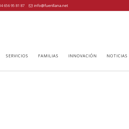
4 656 95 81 87
info@fuenllana.net
SERVICIOS
FAMILIAS
INNOVACIÓN
NOTICIAS
FICHAS DE LECTURA EP II. JPG
lana
>
Biblioteca primaria
>
Lectura en Casa. Plan lector EP II
>
Fic