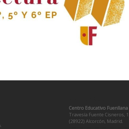
Contacto
Centro Educativo Fuenllana
Travesía Fuente Cisneros, 1
(28922) Alcorcón, Madrid.
.