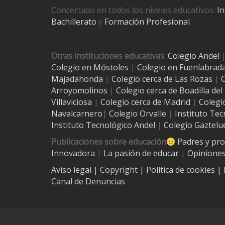
Concertado en todos los niveles educativos:
In
Bachillerato
y
Formación Profesional
.
Otras instituciones educativas
:
Colegio Andel
Colegio en Móstoles
|
Colegio en Fuenlabrad
Majadahonda
|
Colegio cerca de Las Rozas
|
C
Arroyomolinos
|
Colegio cerca de
Boadilla de
Villaviciosa
|
Colegio cerca de Madrid
|
Colegi
Navalcarnero
|
Colegio Orvalle
|
Instituto Tec
Instituto Tecnológico Andel
|
Colegio Gaztelu
Publicaciones sobre educación
Padres y pr
Innovadora
|
La pasión de educar
|
Opiniones
Aviso legal
| Copyright
|
Política de cookies
|
Canal de Denuncias