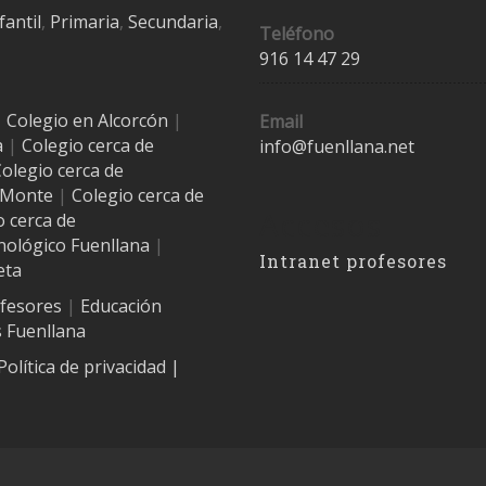
fantil
,
Primaria
,
Secundaria
,
Teléfono
916 14 47 29
|
Colegio en Alcorcón
|
Email
a
|
Colegio cerca de
info@fuenllana.net
olegio cerca de
l Monte
|
Colegio cerca de
Accesos
o cerca de
nológico Fuenllana
|
Intranet profesores
eta
ofesores
|
Educación
 Fuenllana
Política de privacidad
|