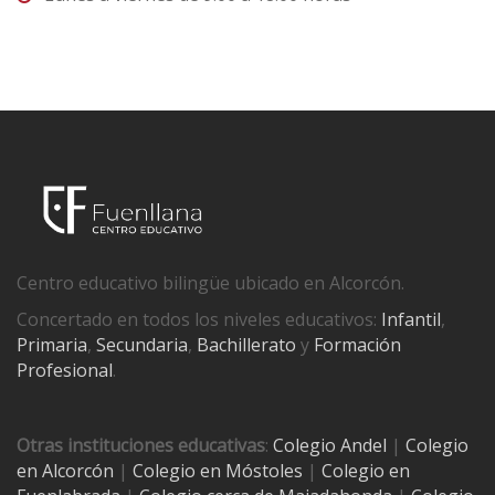
Centro educativo bilingüe ubicado en Alcorcón.
Concertado en todos los niveles educativos:
Infantil
,
Primaria
,
Secundaria
,
Bachillerato
y
Formación
Profesional
.
Otras instituciones educativas
:
Colegio Andel
|
Colegio
en Alcorcón
|
Colegio en Móstoles
|
Colegio en