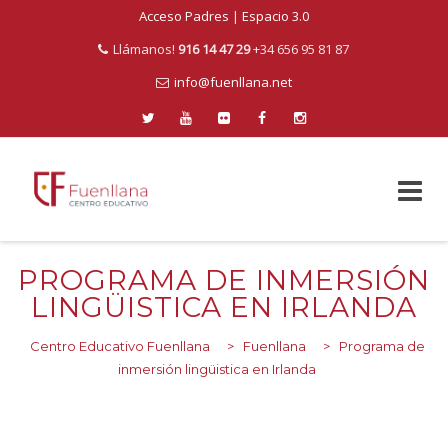
Acceso Padres
|
Espacio 3.0
Llámanos!
916 14 47 29
+34 656 95 81 87
info@fuenllana.net
Skip
to
PROGRAMA DE INMERSIÓN
content
LINGÜISTICA EN IRLANDA
Centro Educativo Fuenllana
>
Fuenllana
>
Programa de
inmersión lingüistica en Irlanda