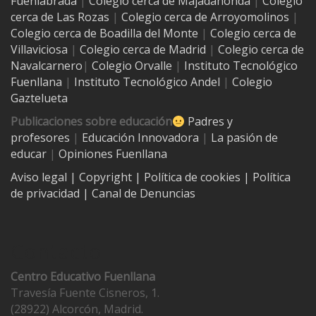
Fuenlabrada
|
Colegio cerca de Majadahonda
|
Colegio
cerca de Las Rozas
|
Colegio cerca de
Arroyomolinos
|
Colegio cerca de
Boadilla del Monte
|
Colegio cerca de
Villaviciosa
|
Colegio cerca de Madrid
|
Colegio cerca de
Navalcarnero
|
Colegio Orvalle
|
Instituto Tecnológico
Fuenllana
|
Instituto Tecnológico Andel
|
Colegio
Gaztelueta
Publicaciones sobre educación
Padres y
profesores
|
Educación Innovadora
|
La pasión de
educar
|
Opiniones Fuenllana
Aviso legal
| Copyright
|
Política de cookies
|
Política
de privacidad
|
Canal de Denuncias
Contacto
Centro Educativo Fuenllana
Travesía Fuente Cisneros, 1.
(28922) Alcorcón, Madrid.