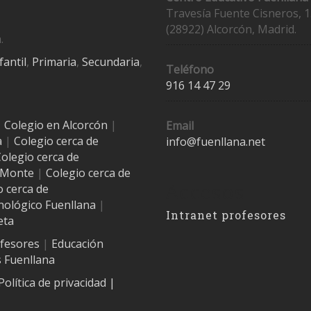
Travesía Fuente Cisneros, 1
(28922) Alcorcón, Madrid.
.
fantil
,
Primaria
,
Secundaria
,
Teléfono
916 14 47 29
|
Colegio en Alcorcón
|
Email
a
|
Colegio cerca de
info@fuenllana.net
olegio cerca de
l Monte
|
Colegio cerca de
Accesos
o cerca de
nológico Fuenllana
|
Intranet profesores
eta
ofesores
|
Educación
 Fuenllana
Política de privacidad
|