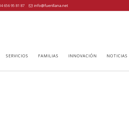
4 656 95 81 87
info@fuenllana.net
SERVICIOS
FAMILIAS
INNOVACIÓN
NOTICIAS
PATIO
Centro Educativo Fuenllana
>
patio