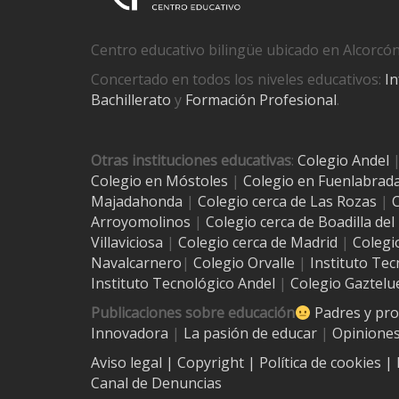
Centro educativo bilingüe ubicado en Alcorcón
Concertado en todos los niveles educativos:
In
Bachillerato
y
Formación Profesional
.
Otras instituciones educativas
:
Colegio Andel
Colegio en Móstoles
|
Colegio en Fuenlabrad
Majadahonda
|
Colegio cerca de Las Rozas
|
C
Arroyomolinos
|
Colegio cerca de
Boadilla de
Villaviciosa
|
Colegio cerca de Madrid
|
Colegi
Navalcarnero
|
Colegio Orvalle
|
Instituto Tec
Instituto Tecnológico Andel
|
Colegio Gaztelu
Publicaciones sobre educación
Padres y pr
Innovadora
|
La pasión de educar
|
Opiniones
Aviso legal
| Copyright
|
Política de cookies
|
Canal de Denuncias