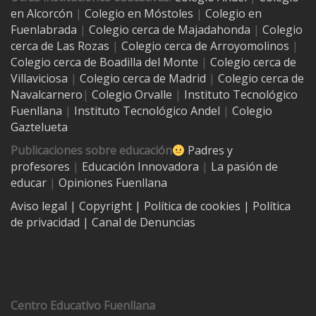
en Alcorcón
|
Colegio en Móstoles
|
Colegio en
Fuenlabrada
|
Colegio cerca de Majadahonda
|
Colegio
cerca de Las Rozas
|
Colegio cerca de
Arroyomolinos
|
Colegio cerca de
Boadilla del Monte
|
Colegio cerca de
Villaviciosa
|
Colegio cerca de Madrid
|
Colegio cerca de
Navalcarnero
|
Colegio Orvalle
|
Instituto Tecnológico
Fuenllana
|
Instituto Tecnológico Andel
|
Colegio
Gaztelueta
Publicaciones sobre educación
Padres y
profesores
|
Educación Innovadora
|
La pasión de
educar
|
Opiniones Fuenllana
Aviso legal
| Copyright
|
Política de cookies
|
Política
de privacidad
|
Canal de Denuncias
Contacto
Centro Educativo Fuenllana