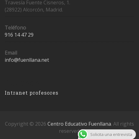
Travesía Fuente Cisneros, 1.
(28922) Alcorcón, Madrid.
Teléfono
916 14 47 29
Email
info@fuenllana.net
Accesos
Intranet profesores
Copyright © 2026
Centro Educativo Fuenllana
. All rights
reserved.
Solicita una entrevista