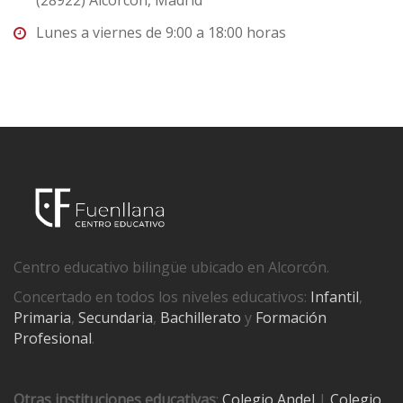
Lunes a viernes de 9:00 a 18:00 horas
Centro educativo bilingüe ubicado en Alcorcón.
Concertado en todos los niveles educativos:
Infantil
,
Primaria
,
Secundaria
,
Bachillerato
y
Formación
Profesional
.
Otras instituciones educativas
:
Colegio Andel
|
Colegio