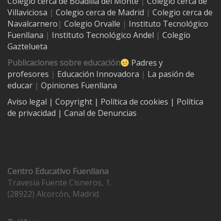
Colegio cerca de
Boadilla del Monte
|
Colegio cerca de
Villaviciosa
|
Colegio cerca de Madrid
|
Colegio cerca de
Navalcarnero
|
Colegio Orvalle
|
Instituto Tecnológico
Fuenllana
|
Instituto Tecnológico Andel
|
Colegio
Gaztelueta
Publicaciones sobre educación
Padres y
profesores
|
Educación Innovadora
|
La pasión de
educar
|
Opiniones Fuenllana
Aviso legal
| Copyright
|
Política de cookies
|
Política
de privacidad
|
Canal de Denuncias
Contacto
Centro Educativo Fuenllana
Travesía Fuente Cisneros, 1.
(28922) Alcorcón, Madrid.