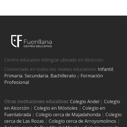
Centro educativo bilingüe ubicado en Alcorcón.
Concertado en todos los niveles educativos:
Infantil
,
Primaria
,
Secundaria
,
Bachillerato
y
Formación
Profesional
.
Otras instituciones educativas
:
Colegio Andel
|
Colegio
en Alcorcón
|
Colegio en Móstoles
|
Colegio en
Fuenlabrada
|
Colegio cerca de Majadahonda
|
Colegio
cerca de Las Rozas
|
Colegio cerca de
Arroyomolinos
|