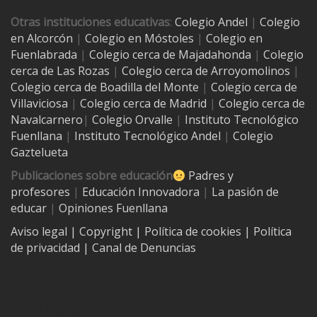
Otras instituciones educativas
:
Colegio Andel
|
Colegio
en Alcorcón
|
Colegio en Móstoles
|
Colegio en
Fuenlabrada
|
Colegio cerca de Majadahonda
|
Colegio
cerca de Las Rozas
|
Colegio cerca de
Arroyomolinos
|
Colegio cerca de
Boadilla del Monte
|
Colegio cerca de
Villaviciosa
|
Colegio cerca de Madrid
|
Colegio cerca de
Navalcarnero
|
Colegio Orvalle
|
Instituto Tecnológico
Fuenllana
|
Instituto Tecnológico Andel
|
Colegio
Gaztelueta
Publicaciones sobre educación
Padres y
profesores
|
Educación Innovadora
|
La pasión de
educar
|
Opiniones Fuenllana
Aviso legal
| Copyright
|
Política de cookies
|
Política
de privacidad
|
Canal de Denuncias
Contacto