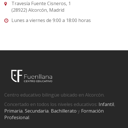
Travesía Fuente Cisneros, 1
(28922) Alcorcón, Madrid
Lunes a viernes de 9:00 a 18:00 horas
Centro educativo bilingüe ubicado en Alcorcón.
Concertado en todos los niveles educativos:
Infantil
,
Primaria
,
Secundaria
,
Bachillerato
y
Formación
Profesional
.