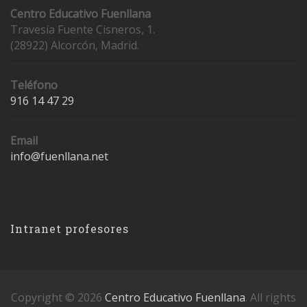
Centro Educativo Fuenllana
Travesía Fuente Cisneros, 1.
(28922) Alcorcón, Madrid.
Teléfono
916 14 47 29
Email
info@fuenllana.net
Accesos
Intranet profesores
Copyright © 2026
Centro Educativo Fuenllana
. All rights