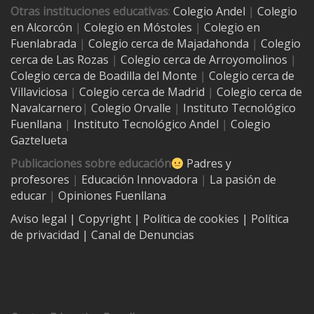
Otras instituciones educativas
:
Colegio Andel
|
Colegio
en Alcorcón
|
Colegio en Móstoles
|
Colegio en
Fuenlabrada
|
Colegio cerca de Majadahonda
|
Colegio
cerca de Las Rozas
|
Colegio cerca de
Arroyomolinos
|
Colegio cerca de
Boadilla del Monte
|
Colegio cerca de
Villaviciosa
|
Colegio cerca de Madrid
|
Colegio cerca de
Navalcarnero
|
Colegio Orvalle
|
Instituto Tecnológico
Fuenllana
|
Instituto Tecnológico Andel
|
Colegio
Gaztelueta
Publicaciones sobre educación
Padres y
profesores
|
Educación Innovadora
|
La pasión de
educar
|
Opiniones Fuenllana
Aviso legal
| Copyright
|
Política de cookies
|
Política
de privacidad
|
Canal de Denuncias
Contacto