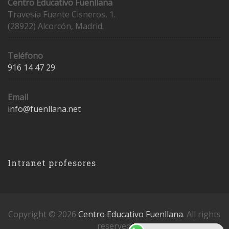
Centro Educativo Fuenllana
Travesía Fuente Cisneros, 1.
(28922) Alcorcón, Madrid.
Teléfono
916 14 47 29
Email
info@fuenllana.net
Accesos
Intranet profesores
Copyright © 2026
Centro Educativo Fuenllana
. All rights
reserved.