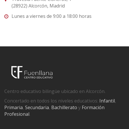
(28922) Alcorcón, Madrid
Lunes a viernes de 9:00 a 18:00 horas
Centro educativo bilingüe ubicado en Alcorcón.
Concertado en todos los niveles educativos:
Infantil
,
Primaria
,
Secundaria
,
Bachillerato
y
Formación
Profesional
.