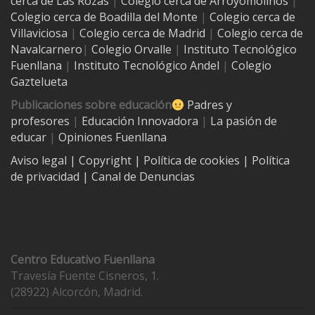
cerca de Las Rozas
|
Colegio cerca de
Arroyomolinos
|
Colegio cerca de
Boadilla del Monte
|
Colegio cerca de
Villaviciosa
|
Colegio cerca de Madrid
|
Colegio cerca de
Navalcarnero
|
Colegio Orvalle
|
Instituto Tecnológico
Fuenllana
|
Instituto Tecnológico Andel
|
Colegio
Gaztelueta
Publicaciones sobre educación
Padres y
profesores
|
Educación Innovadora
|
La pasión de
educar
|
Opiniones Fuenllana
Aviso legal
| Copyright
|
Política de cookies
|
Política
de privacidad
|
Canal de Denuncias
Contacto
Centro Educativo Fuenllana
Travesía Fuente Cisneros, 1.
(28922) Alcorcón, Madrid.