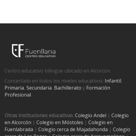
Centro educativo bilingüe ubicado en Alcorcón.
Concertado en todos los niveles educativos:
Infantil
,
Primaria
,
Secundaria
,
Bachillerato
y
Formación
Profesional
.
Otras instituciones educativas
:
Colegio Andel
|
Colegio
en Alcorcón
|
Colegio en Móstoles
|
Colegio en
Fuenlabrada
|
Colegio cerca de Majadahonda
|
Colegio