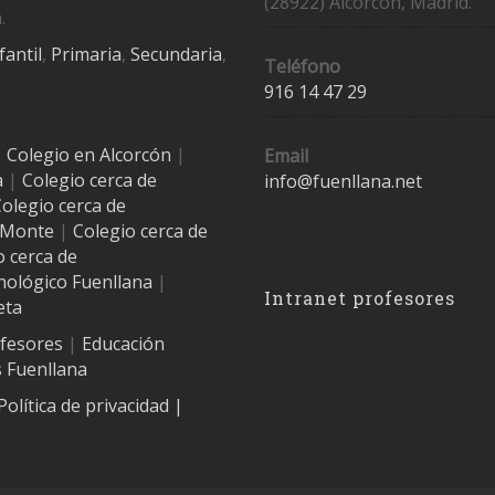
(28922) Alcorcón, Madrid.
.
fantil
,
Primaria
,
Secundaria
,
Teléfono
916 14 47 29
|
Colegio en Alcorcón
|
Email
a
|
Colegio cerca de
info@fuenllana.net
olegio cerca de
l Monte
|
Colegio cerca de
Accesos
o cerca de
nológico Fuenllana
|
Intranet profesores
eta
ofesores
|
Educación
 Fuenllana
Política de privacidad
|