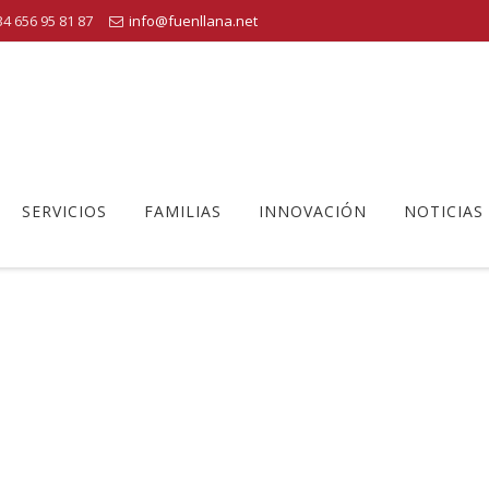
4 656 95 81 87
info@fuenllana.net
SERVICIOS
FAMILIAS
INNOVACIÓN
NOTICIAS
EDUCACIÓN ALIMENTARIA
Centro Educativo Fuenllana
>
Educación alimentaria