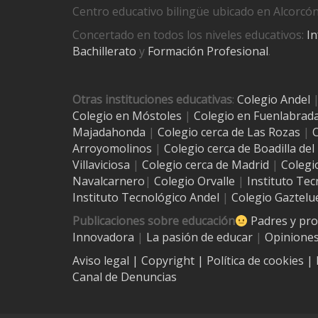
Centro educativo bilingüe ubicado en Alcorcón
Concertado en todos los niveles educativos:
In
Bachillerato
y
Formación Profesional
.
Otras instituciones educativas
:
Colegio Andel
Colegio en Móstoles
|
Colegio en Fuenlabrad
Majadahonda
|
Colegio cerca de Las Rozas
|
C
Arroyomolinos
|
Colegio cerca de
Boadilla de
Villaviciosa
|
Colegio cerca de Madrid
|
Colegi
Navalcarnero
|
Colegio Orvalle
|
Instituto Tec
Instituto Tecnológico Andel
|
Colegio Gaztelu
Publicaciones sobre educación
Padres y pr
Innovadora
|
La pasión de educar
|
Opiniones
Aviso legal
| Copyright
|
Política de cookies
|
Canal de Denuncias