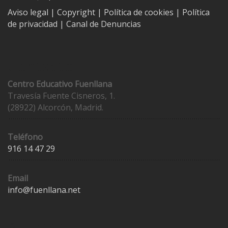
Aviso legal
| Copyright
|
Política de cookies
|
Política
de privacidad
|
Canal de Denuncias
Contacto
Centro Educativo Fuenllana
Travesía Fuente Cisneros, 1.
(28922) Alcorcón, Madrid.
Teléfono
916 14 47 29
Email
info@fuenllana.net
Accesos