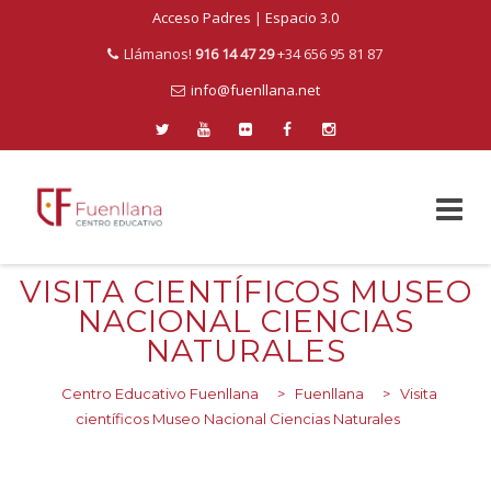
Acceso Padres
|
Espacio 3.0
Llámanos!
916 14 47 29
+34 656 95 81 87
info@fuenllana.net
Skip
VISITA CIENTÍFICOS MUSEO
to
NACIONAL CIENCIAS
content
NATURALES
Centro Educativo Fuenllana
>
Fuenllana
>
Visita
científicos Museo Nacional Ciencias Naturales