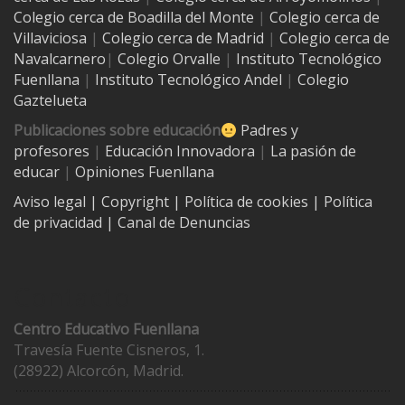
Colegio cerca de
Boadilla del Monte
|
Colegio cerca de
Villaviciosa
|
Colegio cerca de Madrid
|
Colegio cerca de
Navalcarnero
|
Colegio Orvalle
|
Instituto Tecnológico
Fuenllana
|
Instituto Tecnológico Andel
|
Colegio
Gaztelueta
Publicaciones sobre educación
Padres y
profesores
|
Educación Innovadora
|
La pasión de
educar
|
Opiniones Fuenllana
Aviso legal
| Copyright
|
Política de cookies
|
Política
de privacidad
|
Canal de Denuncias
Contacto
Centro Educativo Fuenllana
Travesía Fuente Cisneros, 1.
(28922) Alcorcón, Madrid.