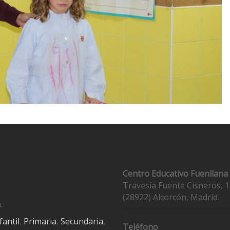
Contacto
Centro Educativo Fuenllana
Travesía Fuente Cisneros, 1
(28922) Alcorcón, Madrid.
.
fantil
,
Primaria
,
Secundaria
,
Teléfono