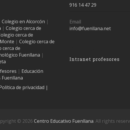
916 14 47 29
|
Colegio en Alcorcón
|
Email
a
|
Colegio cerca de
info@fuenllana.net
olegio cerca de
l Monte
|
Colegio cerca de
Accesos
o cerca de
nológico Fuenllana
|
Intranet profesores
eta
ofesores
|
Educación
 Fuenllana
Política de privacidad
|
pyright © 2026
Centro Educativo Fuenllana
. All rights reser