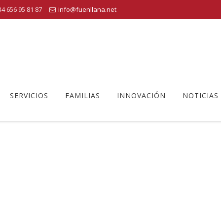
4 656 95 81 87
info@fuenllana.net
SERVICIOS
FAMILIAS
INNOVACIÓN
NOTICIAS
ENTOS CIENTIFICOS PADRES-HI
iotecnología, matemagia y gymkanas científicas en la Semana de las cien