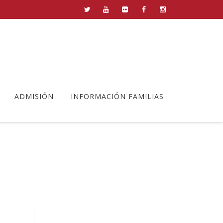
ADMISIÓN
INFORMACIÓN FAMILIAS
JAS (21)
cias
>
Experimentos cientificos padres-hijas (21)