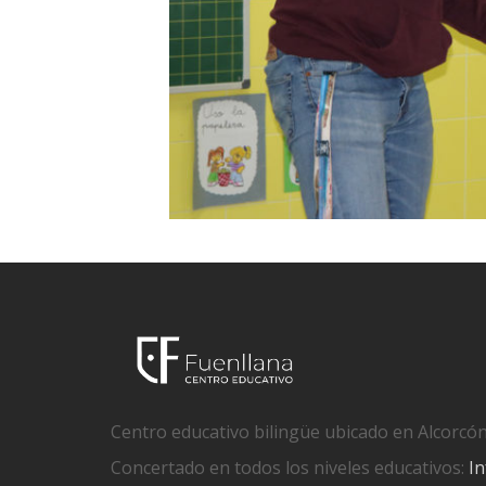
Centro educativo bilingüe ubicado en Alcorcón
Concertado en todos los niveles educativos:
In