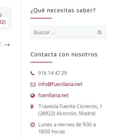
¿Qué necesitas saber?
s
32)
Buscar:
→
t
Contacta con nosotros
916 14 47 29
info@fuenllana.net
fuenllana.net
Travesía Fuente Cisneros, 1
(28922) Alcorcón, Madrid
Lunes a viernes de 9:00 a
18:00 horas