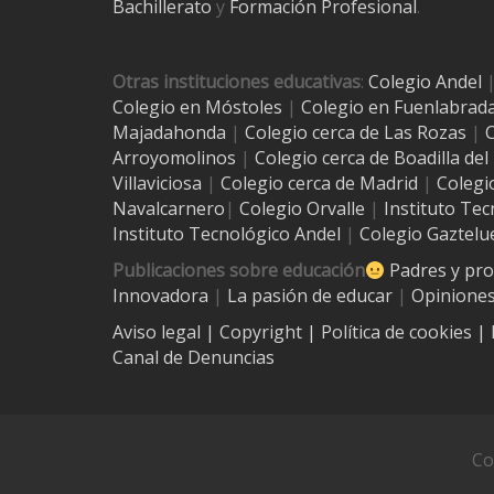
Bachillerato
y
Formación Profesional
.
Otras instituciones educativas
:
Colegio Andel
Colegio en Móstoles
|
Colegio en Fuenlabrad
Majadahonda
|
Colegio cerca de Las Rozas
|
C
Arroyomolinos
|
Colegio cerca de
Boadilla de
Villaviciosa
|
Colegio cerca de Madrid
|
Colegi
Navalcarnero
|
Colegio Orvalle
|
Instituto Tec
Instituto Tecnológico Andel
|
Colegio Gaztelu
Publicaciones sobre educación
Padres y pr
Innovadora
|
La pasión de educar
|
Opiniones
Aviso legal
| Copyright
|
Política de cookies
|
Canal de Denuncias
Co