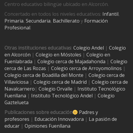
Centro educativo bilingüe ubicado en Alcorcón.
Concertado en todos los niveles educativos:
Infantil
,
Primaria
,
Secundaria
,
Bachillerato
y
Formación
Profesional
.
Otras instituciones educativas
:
Colegio Andel
|
Colegio
en Alcorcón
|
Colegio en Móstoles
|
Colegio en
Fuenlabrada
|
Colegio cerca de Majadahonda
|
Colegio
cerca de Las Rozas
|
Colegio cerca de
Arroyomolinos
|
Colegio cerca de
Boadilla del Monte
|
Colegio cerca de
Villaviciosa
|
Colegio cerca de Madrid
|
Colegio cerca de
Navalcarnero
|
Colegio Orvalle
|
Instituto Tecnológico
Fuenllana
|
Instituto Tecnológico Andel
|
Colegio
Gaztelueta
Publicaciones sobre educación
Padres y
profesores
|
Educación Innovadora
|
La pasión de
educar
|
Opiniones Fuenllana