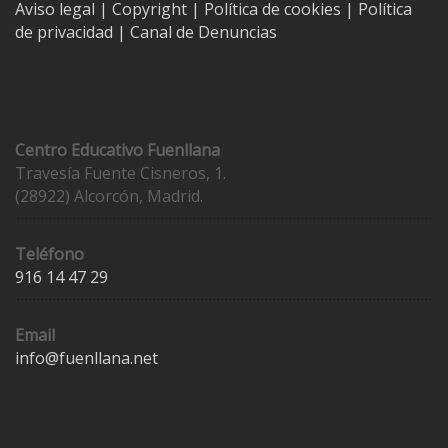
Aviso legal
| Copyright
|
Política de cookies
|
Política
de privacidad
|
Canal de Denuncias
Contacto
Centro Educativo Fuenllana
Travesía Fuente Cisneros, 1.
(28922) Alcorcón, Madrid.
Teléfono
916 14 47 29
Email
info@fuenllana.net
Accesos