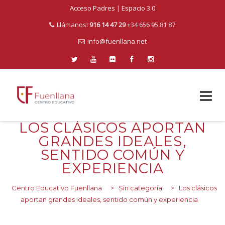
Acceso Padres
|
Espacio 3.0
Llámanos!
916 14 47 29
+34 656 95 81 87
info@fuenllana.net
LOS CLÁSICOS APORTAN
Skip
to
GRANDES IDEALES,
content
SENTIDO COMÚN Y
EXPERIENCIA
Centro Educativo Fuenllana
>
Sin categoría
>
Los clásicos
aportan grandes ideales, sentido común y experiencia