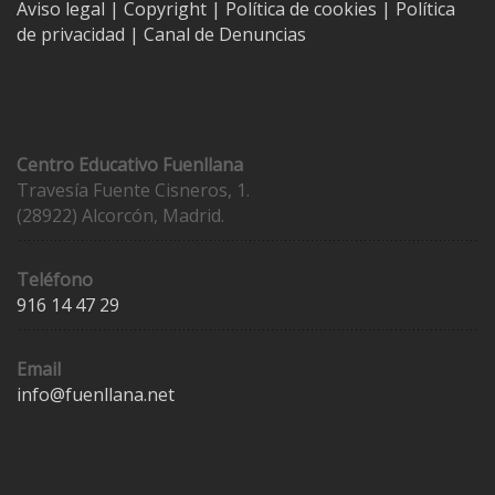
Aviso legal
| Copyright
|
Política de cookies
|
Política
de privacidad
|
Canal de Denuncias
Contacto
Centro Educativo Fuenllana
Travesía Fuente Cisneros, 1.
(28922) Alcorcón, Madrid.
Teléfono
916 14 47 29
Email
info@fuenllana.net
Accesos