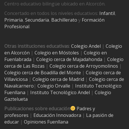
Centro educativo bilingüe ubicado en Alcorcón.
Concertado en todos los niveles educativos:
Infantil
,
Primaria
,
Secundaria
,
Bachillerato
y
Formación
Profesional
.
Otras instituciones educativas
:
Colegio Andel
|
Colegio
en Alcorcón
|
Colegio en Móstoles
|
Colegio en
Fuenlabrada
|
Colegio cerca de Majadahonda
|
Colegio
cerca de Las Rozas
|
Colegio cerca de
Arroyomolinos
|
Colegio cerca de
Boadilla del Monte
|
Colegio cerca de
Villaviciosa
|
Colegio cerca de Madrid
|
Colegio cerca de
Navalcarnero
|
Colegio Orvalle
|
Instituto Tecnológico
Fuenllana
|
Instituto Tecnológico Andel
|
Colegio
Gaztelueta
Publicaciones sobre educación
Padres y
profesores
|
Educación Innovadora
|
La pasión de
educar
|
Opiniones Fuenllana