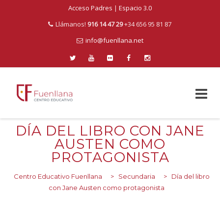
Acceso Padres
|
Espacio 3.0
Llámanos!
916 14 47 29
+34 656 95 81 87
info@fuenllana.net
Skip
DÍA DEL LIBRO CON JANE
to
AUSTEN COMO
content
PROTAGONISTA
Centro Educativo Fuenllana
>
Secundaria
>
Día del libro
con Jane Austen como protagonista