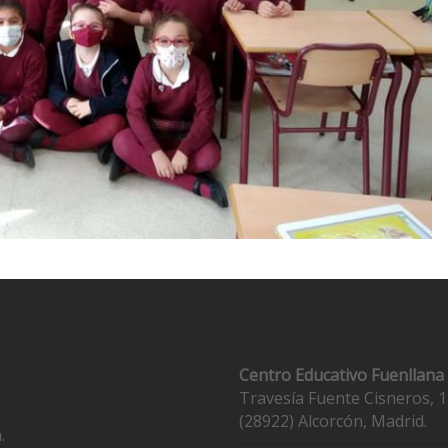
Contacto
Centro Educativo Fuenllana
Travesía Fuente Cisneros, 1
(28922) Alcorcón, Madrid.
.