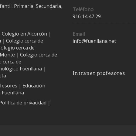
fantil
,
Primaria
,
Secundaria
,
Teléfono
916 14 47 29
|
Colegio en Alcorcón
|
Email
a
|
Colegio cerca de
info@fuenllana.net
olegio cerca de
l Monte
|
Colegio cerca de
Accesos
o cerca de
nológico Fuenllana
|
Intranet profesores
eta
ofesores
|
Educación
 Fuenllana
Política de privacidad
|