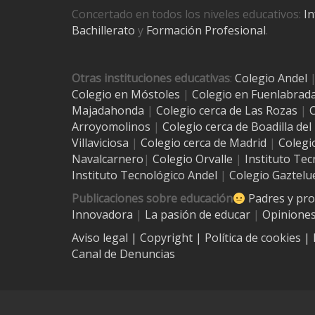
Concertado en todos los niveles educativos:
In
Bachillerato
y
Formación Profesional
.
Otras instituciones educativas
:
Colegio Andel
Colegio en Móstoles
|
Colegio en Fuenlabrad
Majadahonda
|
Colegio cerca de Las Rozas
|
C
Arroyomolinos
|
Colegio cerca de
Boadilla de
Villaviciosa
|
Colegio cerca de Madrid
|
Colegi
Navalcarnero
|
Colegio Orvalle
|
Instituto Tec
Instituto Tecnológico Andel
|
Colegio Gaztelu
Publicaciones sobre educación
Padres y pr
Innovadora
|
La pasión de educar
|
Opiniones
Aviso legal
| Copyright
|
Política de cookies
|
Canal de Denuncias