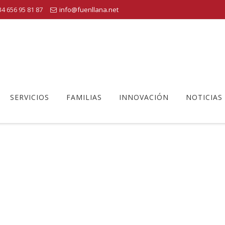
4 656 95 81 87
info@fuenllana.net
SERVICIOS
FAMILIAS
INNOVACIÓN
NOTICIAS
FOTO DE BEATRIZ RRB(3)
uenllana
>
Biblioteca primaria
>
Emocionadas con PETIBLÚ
>
Foto