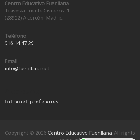
Centro Educativo Fuenllana
Travesía Fuente Cisneros, 1.
(28922) Alcorcón, Madrid.
Teléfono
916 14 47 29
Email
info@fuenllana.net
Accesos
Intranet profesores
Copyright © 2026
Centro Educativo Fuenllana
. All rights
reserved.