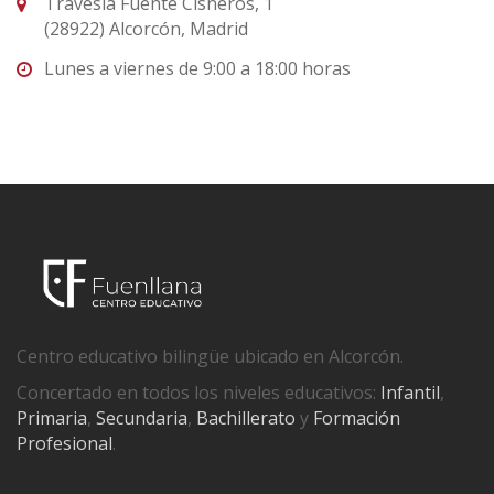
Travesía Fuente Cisneros, 1
(28922) Alcorcón, Madrid
Lunes a viernes de 9:00 a 18:00 horas
Centro educativo bilingüe ubicado en Alcorcón.
Concertado en todos los niveles educativos:
Infantil
,
Primaria
,
Secundaria
,
Bachillerato
y
Formación
Profesional
.