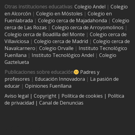
Otras instituciones educativas
:
Colegio Andel
|
Colegio
en Alcorcón
|
Colegio en Móstoles
|
Colegio en
Fuenlabrada
|
Colegio cerca de Majadahonda
|
Colegio
cerca de Las Rozas
|
Colegio cerca de
Arroyomolinos
|
Colegio cerca de
Boadilla del Monte
|
Colegio cerca de
Villaviciosa
|
Colegio cerca de Madrid
|
Colegio cerca de
Navalcarnero
|
Colegio Orvalle
|
Instituto Tecnológico
Fuenllana
|
Instituto Tecnológico Andel
|
Colegio
Gaztelueta
Publicaciones sobre educación
Padres y
profesores
|
Educación Innovadora
|
La pasión de
educar
|
Opiniones Fuenllana
Aviso legal
| Copyright
|
Política de cookies
|
Política
de privacidad
|
Canal de Denuncias
Contacto