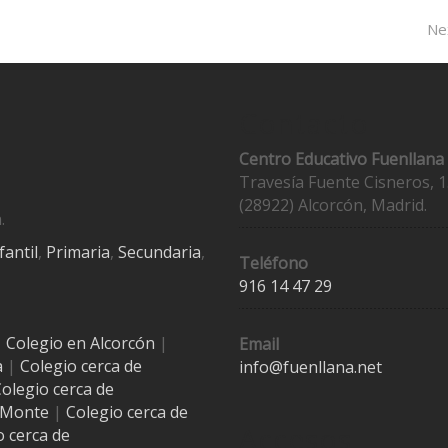
Ne
Contacto
Centro Educativo Fuenllana
Travesía Fuente Cisneros, 1
(28922) Alcorcón, Madrid.
.
fantil
,
Primaria
,
Secundaria
,
Teléfono
916 14 47 29
|
Colegio en Alcorcón
|
Email
a
|
Colegio cerca de
info@fuenllana.net
olegio cerca de
l Monte
|
Colegio cerca de
Accesos
o cerca de