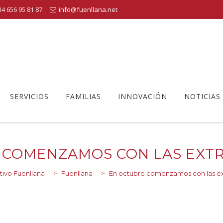
4 656 95 81 87
info@fuenllana.net
SERVICIOS
FAMILIAS
INNOVACIÓN
NOTICIAS
 COMENZAMOS CON LAS EXT
ivo Fuenllana
>
Fuenllana
>
En octubre comenzamos con las ex