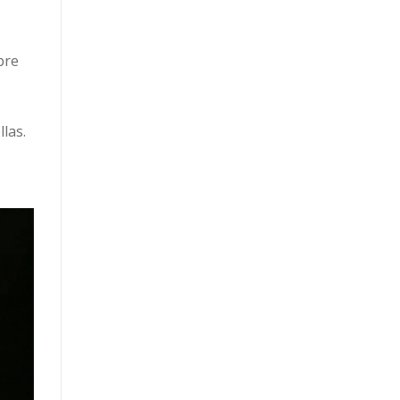
bre
las.