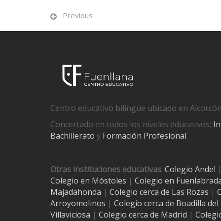
Previous
Centro educativo bilingüe ubicado en Alcorcón
Concertado en todos los niveles educativos:
In
Bachillerato
y
Formación Profesional
.
Otras instituciones educativas
:
Colegio Andel
Colegio en Móstoles
|
Colegio en Fuenlabrad
Majadahonda
|
Colegio cerca de Las Rozas
|
C
Arroyomolinos
|
Colegio cerca de
Boadilla de
Villaviciosa
|
Colegio cerca de Madrid
|
Colegi