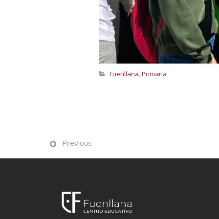
Fuenllana
,
Primaria
Previous