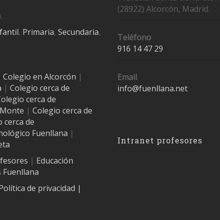
(28922) Alcorcón, Madrid.
.
fantil
,
Primaria
,
Secundaria
,
Teléfono
916 14 47 29
|
Colegio en Alcorcón
|
Email
a
|
Colegio cerca de
info@fuenllana.net
olegio cerca de
l Monte
|
Colegio cerca de
Accesos
o cerca de
nológico Fuenllana
|
Intranet profesores
eta
ofesores
|
Educación
 Fuenllana
Política de privacidad
|