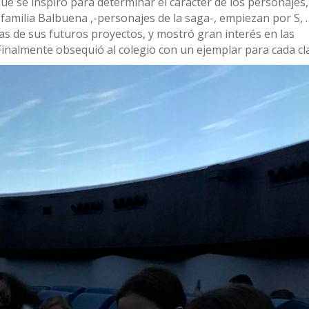
qué se inspiró para determinar el carácter de los personajes
familia Balbuena ,-personajes de la saga-, empiezan por S, 
nas de sus futuros proyectos, y mostró gran interés en las
Finalmente obsequió al colegio con un ejemplar para cada cl