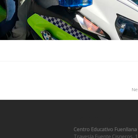
Ne
Contacto
Centro Educativo Fuenllana
Travesía Fuente Cisneros, 1