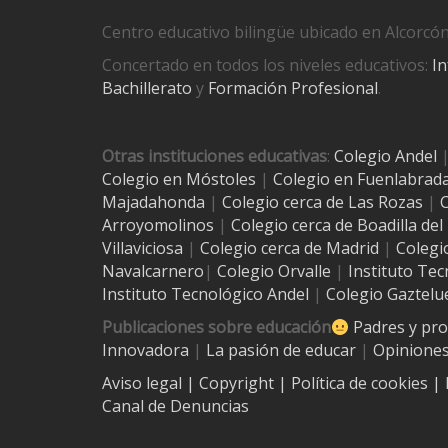
Centro educativo bilingüe ubicado en Alcorcón
Concertado en todos los niveles educativos:
In
Bachillerato
y
Formación Profesional
.
Otras instituciones educativas
:
Colegio Andel
Colegio en Móstoles
|
Colegio en Fuenlabrad
Majadahonda
|
Colegio cerca de Las Rozas
|
C
Arroyomolinos
|
Colegio cerca de
Boadilla de
Villaviciosa
|
Colegio cerca de Madrid
|
Colegi
Navalcarnero
|
Colegio Orvalle
|
Instituto Tec
Instituto Tecnológico Andel
|
Colegio Gaztelu
Publicaciones sobre educación
Padres y pr
Innovadora
|
La pasión de educar
|
Opiniones
Aviso legal
| Copyright
|
Política de cookies
|
Canal de Denuncias