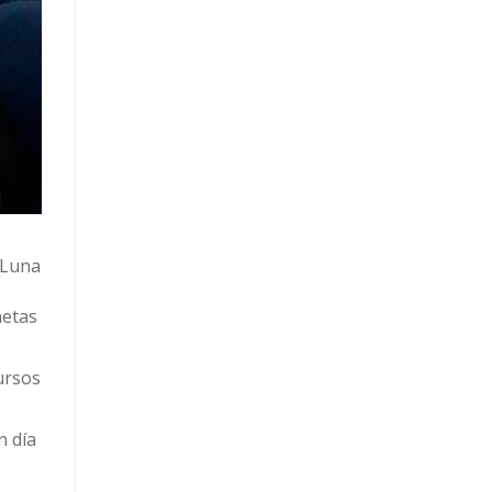
 Luna
netas
ursos
n día