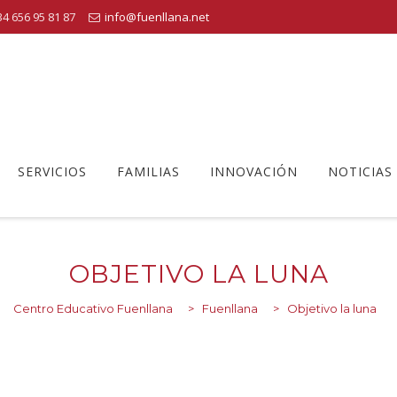
4 656 95 81 87
info@fuenllana.net
SERVICIOS
FAMILIAS
INNOVACIÓN
NOTICIAS
OBJETIVO LA LUNA
Centro Educativo Fuenllana
>
Fuenllana
>
Objetivo la luna