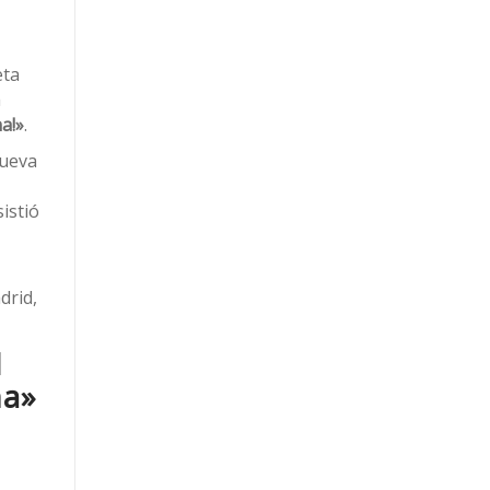
eta
a
a!»
.
nueva
istió
drid,
l
na»