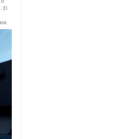
, o
… El
ase.