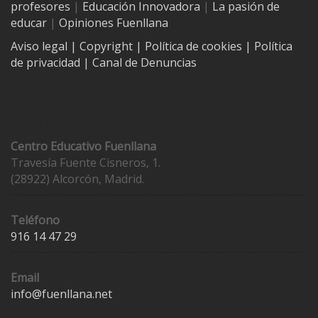
profesores
|
Educación Innovadora
|
La pasión de
educar
|
Opiniones Fuenllana
Aviso legal
| Copyright
|
Política de cookies
|
Política
de privacidad
|
Canal de Denuncias
Contacto
Centro Educativo Fuenllana
Travesía Fuente Cisneros, 1.
(28922) Alcorcón, Madrid.
Teléfono
916 14 47 29
Email
info@fuenllana.net