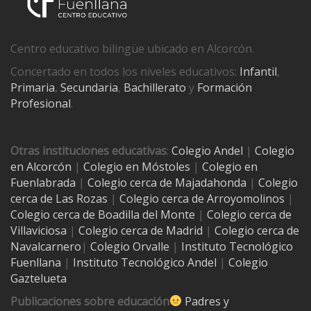
Centro educativo bilingüe ubicado en Alcorcón.
Concertado en todos los niveles educativos:
Infantil
,
Primaria
,
Secundaria
,
Bachillerato
y
Formación
Profesional
.
Otras instituciones educativas
:
Colegio Andel
|
Colegio
en Alcorcón
|
Colegio en Móstoles
|
Colegio en
Fuenlabrada
|
Colegio cerca de Majadahonda
|
Colegio
cerca de Las Rozas
|
Colegio cerca de
Arroyomolinos
|
Colegio cerca de
Boadilla del Monte
|
Colegio cerca de
Villaviciosa
|
Colegio cerca de Madrid
|
Colegio cerca de
Navalcarnero
|
Colegio Orvalle
|
Instituto Tecnológico
Fuenllana
|
Instituto Tecnológico Andel
|
Colegio
Gaztelueta
Publicaciones sobre educación
Padres y