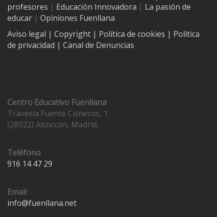
profesores
|
Educación Innovadora
|
La pasión de
educar
|
Opiniones Fuenllana
Aviso legal
| Copyright
|
Política de cookies
|
Política
de privacidad
|
Canal de Denuncias
Contacto
Centro Educativo Fuenllana
Travesía Fuente Cisneros, 1.
(28922) Alcorcón, Madrid.
Teléfono
916 14 47 29
Email
info@fuenllana.net