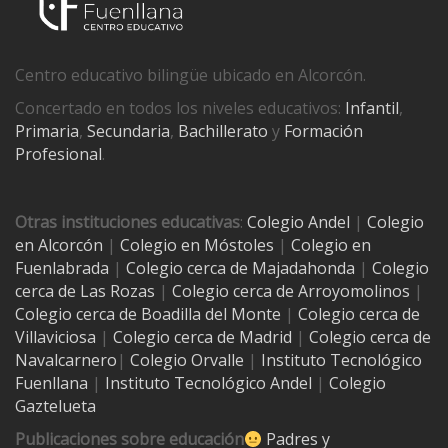
Centro educativo bilingüe ubicado en Alcorcón.
Concertado en todos los niveles educativos:
Infantil
,
Primaria
,
Secundaria
,
Bachillerato
y
Formación
Profesional
.
Otras instituciones educativas
:
Colegio Andel
|
Colegio
en Alcorcón
|
Colegio en Móstoles
|
Colegio en
Fuenlabrada
|
Colegio cerca de Majadahonda
|
Colegio
cerca de Las Rozas
|
Colegio cerca de
Arroyomolinos
|
Colegio cerca de
Boadilla del Monte
|
Colegio cerca de
Villaviciosa
|
Colegio cerca de Madrid
|
Colegio cerca de
Navalcarnero
|
Colegio Orvalle
|
Instituto Tecnológico
Fuenllana
|
Instituto Tecnológico Andel
|
Colegio
Gaztelueta
Publicaciones sobre educación
Padres y