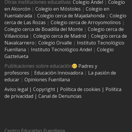
Otras instituciones educativas
:
Colegio Andel
|
Colegio
en Alcorcón
|
Colegio en Móstoles
|
Colegio en
Fuenlabrada
|
Colegio cerca de Majadahonda
|
Colegio
cerca de Las Rozas
|
Colegio cerca de
Arroyomolinos
|
Colegio cerca de
Boadilla del Monte
|
Colegio cerca de
Villaviciosa
|
Colegio cerca de Madrid
|
Colegio cerca de
Navalcarnero
|
Colegio Orvalle
|
Instituto Tecnológico
Fuenllana
|
Instituto Tecnológico Andel
|
Colegio
Gaztelueta
Publicaciones sobre educación
Padres y
profesores
|
Educación Innovadora
|
La pasión de
educar
|
Opiniones Fuenllana
Aviso legal
| Copyright
|
Política de cookies
|
Política
de privacidad
|
Canal de Denuncias
Contacto
Centro Educativo Fuenllana