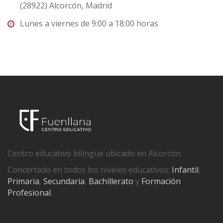
(28922) Alcorcón, Madrid
Lunes a viernes de 9:00 a 18:00 horas
Centro educativo bilingüe ubicado en Alcorcón.
Concertado en todos los niveles educativos:
Infantil
,
Primaria
,
Secundaria
,
Bachillerato
y
Formación
Profesional
.