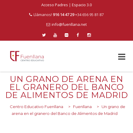
Acceso Padres
|
Espacio 3.0
Llámanos!
916 14 47 29
+34 656 95 81 87
info@fuenllana.net
Skip
UN GRANO DE ARENA EN
to
EL GRANERO DEL BANCO
content
DE ALIMENTOS DE MADRID
Centro Educativo Fuenllana
>
Fuenllana
>
Un grano de
arena en el granero del Banco de Alimentos de Madrid