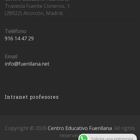
Travesía Fuente Cisneros, 1.
(28922) Alcorcón, Madrid.
Teléfono
916 14 47 29
Email
info@fuenllana.net
Accesos
Intranet profesores
Copyright © 2026
Centro Educativo Fuenllana
. All rights
reserved.
Solicita una entrevista