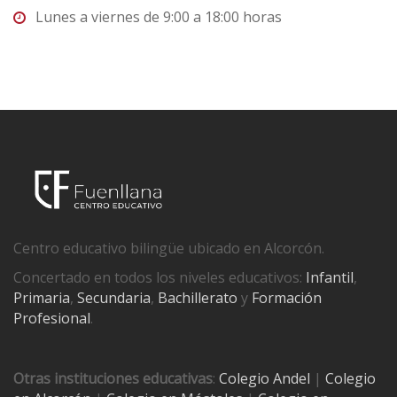
Lunes a viernes de 9:00 a 18:00 horas
Centro educativo bilingüe ubicado en Alcorcón.
Concertado en todos los niveles educativos:
Infantil
,
Primaria
,
Secundaria
,
Bachillerato
y
Formación
Profesional
.
Otras instituciones educativas
:
Colegio Andel
|
Colegio