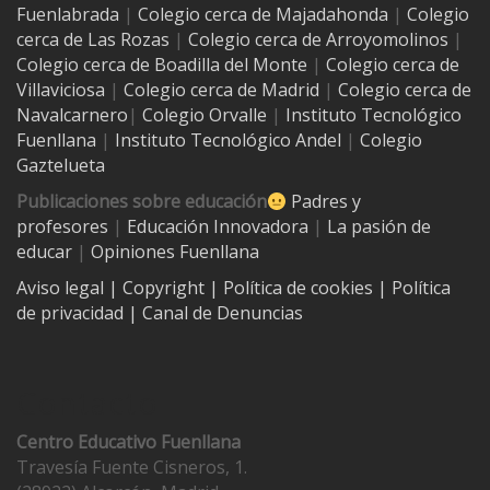
Fuenlabrada
|
Colegio cerca de Majadahonda
|
Colegio
cerca de Las Rozas
|
Colegio cerca de
Arroyomolinos
|
Colegio cerca de
Boadilla del Monte
|
Colegio cerca de
Villaviciosa
|
Colegio cerca de Madrid
|
Colegio cerca de
Navalcarnero
|
Colegio Orvalle
|
Instituto Tecnológico
Fuenllana
|
Instituto Tecnológico Andel
|
Colegio
Gaztelueta
Publicaciones sobre educación
Padres y
profesores
|
Educación Innovadora
|
La pasión de
educar
|
Opiniones Fuenllana
Aviso legal
| Copyright
|
Política de cookies
|
Política
de privacidad
|
Canal de Denuncias
Contacto
Centro Educativo Fuenllana
Travesía Fuente Cisneros, 1.