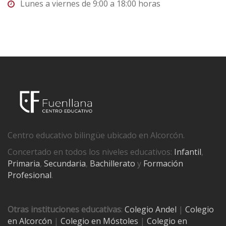
Lunes a viernes de 9:00 a 18:00 horas
Centro educativo bilingüe ubicado en Alcorcón.
Concertado en todos los niveles educativos:
Infantil
,
Primaria
,
Secundaria
,
Bachillerato
y
Formación
Profesional
.
Otras instituciones educativas
:
Colegio Andel
|
Colegio
en Alcorcón
|
Colegio en Móstoles
|
Colegio en