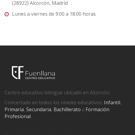
(28922) Alcorcón, Madrid
Lunes a viernes de 9:00 a 18:00 horas
Centro educativo bilingüe ubicado en Alcorcón.
Concertado en todos los niveles educativos:
Infantil
,
Primaria
,
Secundaria
,
Bachillerato
y
Formación
Profesional
.