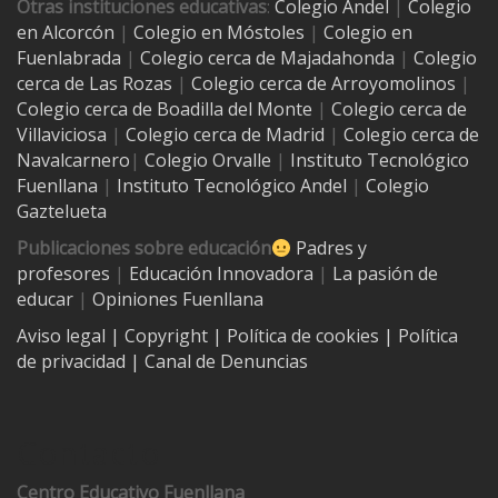
Otras instituciones educativas
:
Colegio Andel
|
Colegio
en Alcorcón
|
Colegio en Móstoles
|
Colegio en
Fuenlabrada
|
Colegio cerca de Majadahonda
|
Colegio
cerca de Las Rozas
|
Colegio cerca de
Arroyomolinos
|
Colegio cerca de
Boadilla del Monte
|
Colegio cerca de
Villaviciosa
|
Colegio cerca de Madrid
|
Colegio cerca de
Navalcarnero
|
Colegio Orvalle
|
Instituto Tecnológico
Fuenllana
|
Instituto Tecnológico Andel
|
Colegio
Gaztelueta
Publicaciones sobre educación
Padres y
profesores
|
Educación Innovadora
|
La pasión de
educar
|
Opiniones Fuenllana
Aviso legal
| Copyright
|
Política de cookies
|
Política
de privacidad
|
Canal de Denuncias
Contacto
Centro Educativo Fuenllana