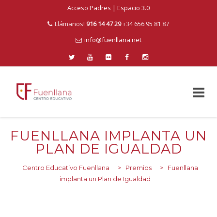
Acceso Padres
|
Espacio 3.0
Llámanos!
916 14 47 29
+34 656 95 81 87
info@fuenllana.net
Skip
to
FUENLLANA IMPLANTA UN
content
PLAN DE IGUALDAD
Centro Educativo Fuenllana
>
Premios
>
Fuenllana
implanta un Plan de Igualdad