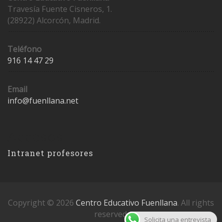
Travesía Fuente Cisneros, 1.
(28922) Alcorcón, Madrid.
Teléfono
916 14 47 29
Email
info@fuenllana.net
Accesos
Intranet profesores
Copyright © 2026
Centro Educativo Fuenllana
. All rights
reserved.
Solicita una entrevista