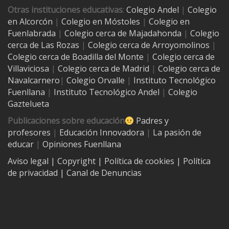
Otras instituciones educativas
:
Colegio Andel
|
Colegio
en Alcorcón
|
Colegio en Móstoles
|
Colegio en
Fuenlabrada
|
Colegio cerca de Majadahonda
|
Colegio
cerca de Las Rozas
|
Colegio cerca de
Arroyomolinos
|
Colegio cerca de
Boadilla del Monte
|
Colegio cerca de
Villaviciosa
|
Colegio cerca de Madrid
|
Colegio cerca de
Navalcarnero
|
Colegio Orvalle
|
Instituto Tecnológico
Fuenllana
|
Instituto Tecnológico Andel
|
Colegio
Gaztelueta
Publicaciones sobre educación
Padres y
profesores
|
Educación Innovadora
|
La pasión de
educar
|
Opiniones Fuenllana
Aviso legal
| Copyright
|
Política de cookies
|
Política
de privacidad
|
Canal de Denuncias
Contacto