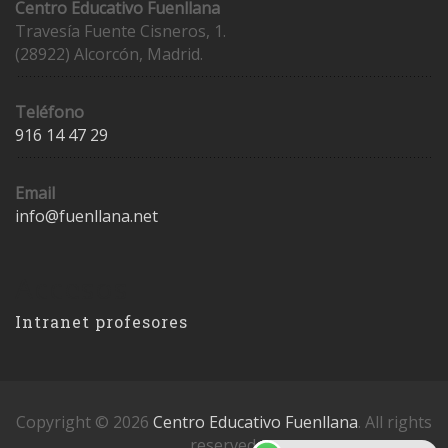
Centro Educativo Fuenllana
Travesía Fuente Cisneros, 1.
(28922) Alcorcón, Madrid.
Teléfono
916 14 47 29
Email
info@fuenllana.net
Accesos
Intranet profesores
Copyright © 2026
Centro Educativo Fuenllana
. All rights
reserved.