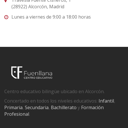
Travesía Fuente Cisneros, 1
(28922) Alcorcón, Madrid
Lunes a viernes de 9:00 a 18:00 horas
Centro educativo bilingüe ubicado en Alcorcón.
Concertado en todos los niveles educativos:
Infantil
,
Primaria
,
Secundaria
,
Bachillerato
y
Formación
Profesional
.