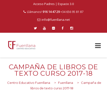
Acceso Padres
|
Espacio 3.0
Llámanos!
916 14 47 29
+34 656 95 81 87
info@fuenllana.net
Skip
to
CAMPAÑA DE LIBROS DE
content
TEXTO CURSO 2017-18
Centro Educativo Fuenllana
>
Fuenllana
>
Campaña de
libros de texto curso 2017-18