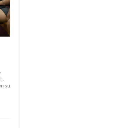
e
l,
en su