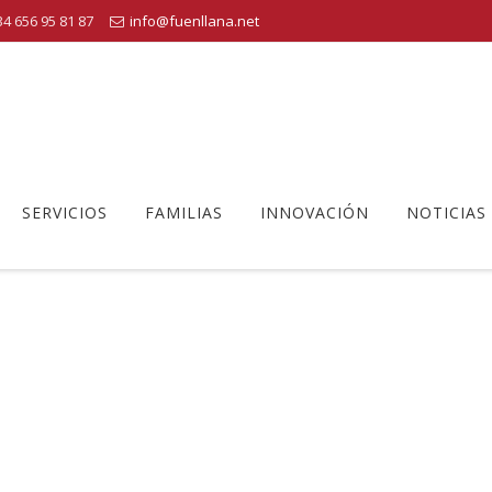
4 656 95 81 87
info@fuenllana.net
SERVICIOS
FAMILIAS
INNOVACIÓN
NOTICIAS
INFANTIL
Centro Educativo Fuenllana
>
Infantil