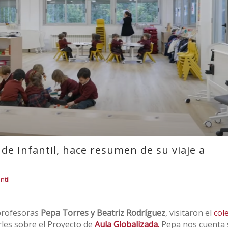
de Infantil, hace resumen de su viaje a
ntil
 profesoras
Pepa Torres y Beatriz Rodríguez
, visitaron el
col
rles sobre el Proyecto de
Aula Globalizada.
Pepa nos cuenta 