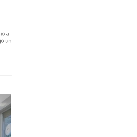
ió a
jó un