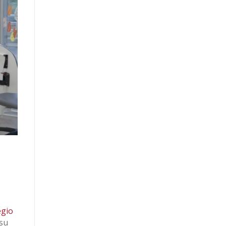
egio
su