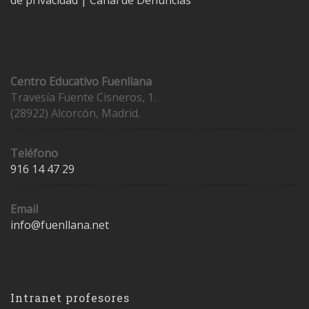
de privacidad
|
Canal de Denuncias
Contacto
Centro Educativo Fuenllana
Travesía Fuente Cisneros, 1.
(28922) Alcorcón, Madrid.
Teléfono
916 14 47 29
Email
info@fuenllana.net
Accesos
Intranet profesores