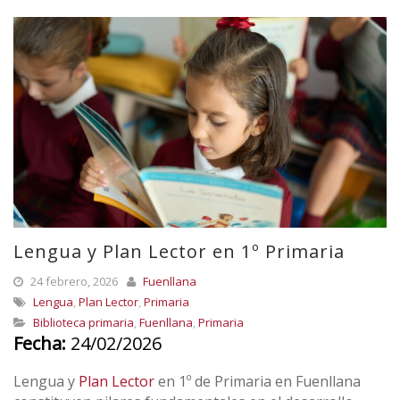
Lengua y Plan Lector en 1º Primaria
24 febrero, 2026
Fuenllana
Lengua
,
Plan Lector
,
Primaria
Biblioteca primaria
,
Fuenllana
,
Primaria
Fecha:
24/02/2026
Lengua y
Plan Lector
en 1º de Primaria en
Fuenllana