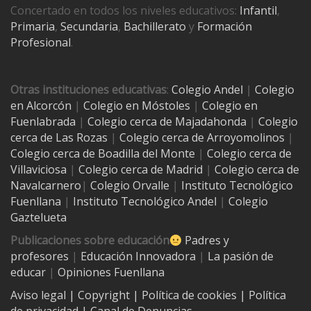
Concertado en todos los niveles educativos:
Infantil
,
Primaria
,
Secundaria
,
Bachillerato
y
Formación
Profesional
.
Otras instituciones educativas
:
Colegio Andel
|
Colegio
en Alcorcón
|
Colegio en Móstoles
|
Colegio en
Fuenlabrada
|
Colegio cerca de Majadahonda
|
Colegio
cerca de Las Rozas
|
Colegio cerca de
Arroyomolinos
|
Colegio cerca de
Boadilla del Monte
|
Colegio cerca de
Villaviciosa
|
Colegio cerca de Madrid
|
Colegio cerca de
Navalcarnero
|
Colegio Orvalle
|
Instituto Tecnológico
Fuenllana
|
Instituto Tecnológico Andel
|
Colegio
Gaztelueta
Publicaciones sobre educación
Padres y
profesores
|
Educación Innovadora
|
La pasión de
educar
|
Opiniones Fuenllana
Aviso legal
| Copyright
|
Política de cookies
|
Política