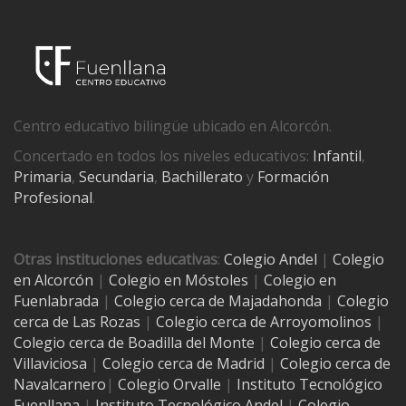
Centro educativo bilingüe ubicado en Alcorcón.
Concertado en todos los niveles educativos:
Infantil
,
Primaria
,
Secundaria
,
Bachillerato
y
Formación
Profesional
.
Otras instituciones educativas
:
Colegio Andel
|
Colegio
en Alcorcón
|
Colegio en Móstoles
|
Colegio en
Fuenlabrada
|
Colegio cerca de Majadahonda
|
Colegio
cerca de Las Rozas
|
Colegio cerca de
Arroyomolinos
|
Colegio cerca de
Boadilla del Monte
|
Colegio cerca de
Villaviciosa
|
Colegio cerca de Madrid
|
Colegio cerca de
Navalcarnero
|
Colegio Orvalle
|
Instituto Tecnológico
Fuenllana
|
Instituto Tecnológico Andel
|
Colegio