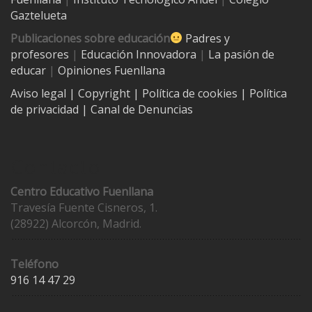
Gaztelueta
Publicaciones sobre educación
Padres y
profesores
|
Educación Innovadora
|
La pasión de
educar
|
Opiniones Fuenllana
Aviso legal
| Copyright
|
Política de cookies
|
Política
de privacidad
|
Canal de Denuncias
Contacto
Centro Educativo Fuenllana
Travesía Fuente Cisneros, 1.
(28922) Alcorcón, Madrid.
Teléfono
916 14 47 29