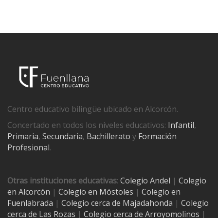
Centro educativo bilingüe ubicado en Alcorcón.
Concertado en todos los niveles educativos:
Infantil
,
Primaria
,
Secundaria
,
Bachillerato
y
Formación
Profesional
.
Otras instituciones educativas
:
Colegio Andel
|
Colegio
en Alcorcón
|
Colegio en Móstoles
|
Colegio en
Fuenlabrada
|
Colegio cerca de Majadahonda
|
Colegio
cerca de Las Rozas
|
Colegio cerca de
Arroyomolinos
|