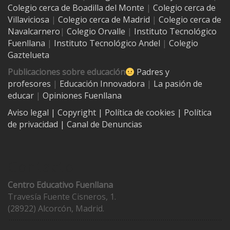
Colegio cerca de
Boadilla del Monte
|
Colegio cerca de
Villaviciosa
|
Colegio cerca de Madrid
|
Colegio cerca de
Navalcarnero
|
Colegio Orvalle
|
Instituto Tecnológico
Fuenllana
|
Instituto Tecnológico Andel
|
Colegio
Gaztelueta
Publicaciones sobre educación
Padres y
profesores
|
Educación Innovadora
|
La pasión de
educar
|
Opiniones Fuenllana
Aviso legal
| Copyright
|
Política de cookies
|
Política
de privacidad
|
Canal de Denuncias
Contacto
Centro Educativo Fuenllana
Travesía Fuente Cisneros, 1.
(28922) Alcorcón, Madrid.