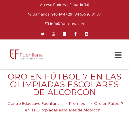
Acceso Padres
|
Espacio 3.0
Llámanos!
916 14 47 29
+34 656 95 81 87
info@fuenllana.net
Skip
ORO EN FÚTBOL 7 EN LAS
to
OLIMPIADAS ESCOLARES
content
DE ALCORCÓN
Centro Educativo Fuenllana
>
Premios
>
Oro en Fútbol 7
en las Olimpiadas escolares de Alcorcón