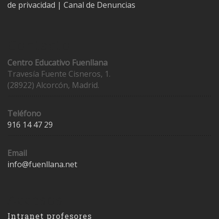
de privacidad
|
Canal de Denuncias
Contacto
Centro Educativo Fuenllana
Travesía Fuente Cisneros, 1.
(28922) Alcorcón, Madrid.
Teléfono
916 14 47 29
Email
info@fuenllana.net
Accesos
Intranet profesores