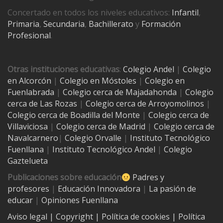
Concertado en todos los niveles educativos:
Infantil
,
Primaria
,
Secundaria
,
Bachillerato
y
Formación
Profesional
.
Otras instituciones educativas
:
Colegio Andel
|
Colegio
en Alcorcón
|
Colegio en Móstoles
|
Colegio en
Fuenlabrada
|
Colegio cerca de Majadahonda
|
Colegio
cerca de Las Rozas
|
Colegio cerca de
Arroyomolinos
|
Colegio cerca de
Boadilla del Monte
|
Colegio cerca de
Villaviciosa
|
Colegio cerca de Madrid
|
Colegio cerca de
Navalcarnero
|
Colegio Orvalle
|
Instituto Tecnológico
Fuenllana
|
Instituto Tecnológico Andel
|
Colegio
Gaztelueta
Publicaciones sobre educación
Padres y
profesores
|
Educación Innovadora
|
La pasión de
educar
|
Opiniones Fuenllana
Aviso legal
| Copyright
|
Política de cookies
|
Política