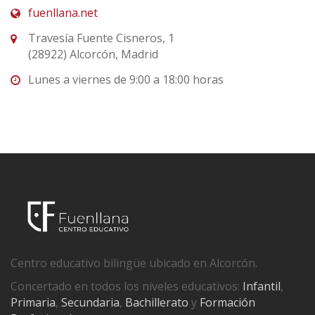
fuenllana.net
Travesía Fuente Cisneros, 1
(28922) Alcorcón, Madrid
Lunes a viernes de 9:00 a 18:00 horas
Centro educativo bilingüe ubicado en Alcorcón.
Concertado en todos los niveles educativos:
Infantil
,
Primaria
,
Secundaria
,
Bachillerato
y
Formación