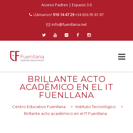
Acceso Padres
|
Espacio 3.0
Llámanos!
916 14 47 29
+34 656 95 81 87
info@fuenllana.net
Skip
BRILLANTE ACTO
to
ACADÉMICO EN EL IT
content
FUENLLANA
Centro Educativo Fuenllana
>
Instituto Tecnológico
>
Brillante acto académico en el IT Fuenllana