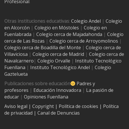
Profesional
.
Otras instituciones educativas
:
Colegio Andel
|
Colegio
en Alcorcón
|
Colegio en Móstoles
|
Colegio en
Fuenlabrada
|
Colegio cerca de Majadahonda
|
Colegio
cerca de Las Rozas
|
Colegio cerca de
Arroyomolinos
|
Colegio cerca de
Boadilla del Monte
|
Colegio cerca de
Villaviciosa
|
Colegio cerca de Madrid
|
Colegio cerca de
Navalcarnero
|
Colegio Orvalle
|
Instituto Tecnológico
Fuenllana
|
Instituto Tecnológico Andel
|
Colegio
Gaztelueta
Publicaciones sobre educación
Padres y
profesores
|
Educación Innovadora
|
La pasión de
educar
|
Opiniones Fuenllana
Aviso legal
| Copyright
|
Política de cookies
|
Política
de privacidad
|
Canal de Denuncias