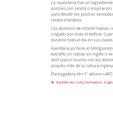
La repostería fue un ingrediente 
postres con receta o inspiración i
para decidir los postres vencedo
receta irlandesa.
Los alumnos de infantil habían c
colgado por todo el edificio. Cu
durante todo el día en sus clases
Fuenllana ya tiene el bilingüism
extraño oír hablar en inglés o ve
disfrutaron mucho con los distint
poquito más de la cultura Inglesa
[fancygallery id=»1″ album=»44″]
Bachillerato
,
Ciclos formativos
,
Engli