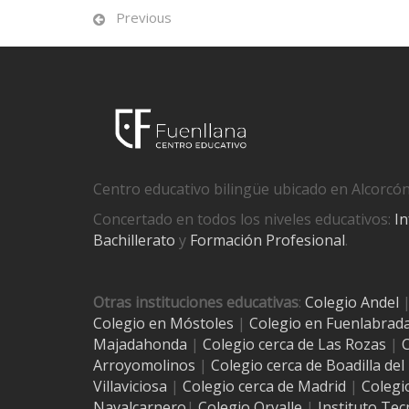
Previous
Centro educativo bilingüe ubicado en Alcorcón
Concertado en todos los niveles educativos:
In
Bachillerato
y
Formación Profesional
.
Otras instituciones educativas
:
Colegio Andel
Colegio en Móstoles
|
Colegio en Fuenlabrad
Majadahonda
|
Colegio cerca de Las Rozas
|
C
Arroyomolinos
|
Colegio cerca de
Boadilla de
Villaviciosa
|
Colegio cerca de Madrid
|
Colegi
Navalcarnero
|
Colegio Orvalle
|
Instituto Tec