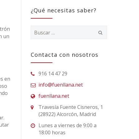
¿Qué necesitas saber?
atrón
Buscar:
n un
Contacta con nosotros
916 14 47 29
es en
info@fuenllana.net
ioso
endo
fuenllana.net
Travesía Fuente Cisneros, 1
(28922) Alcorcón, Madrid
r.
utar
Lunes a viernes de 9:00 a
18:00 horas