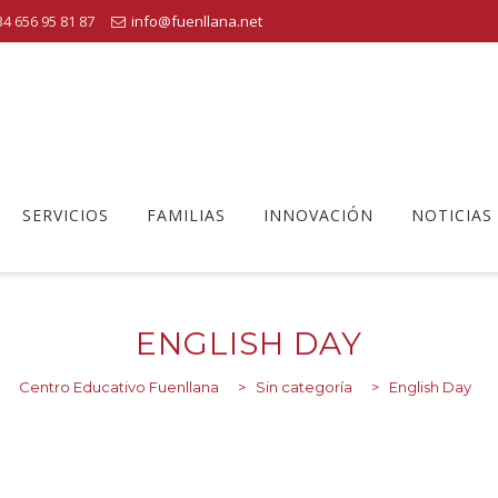
4 656 95 81 87
info@fuenllana.net
SERVICIOS
FAMILIAS
INNOVACIÓN
NOTICIAS
ENGLISH DAY
Centro Educativo Fuenllana
>
Sin categoría
>
English Day