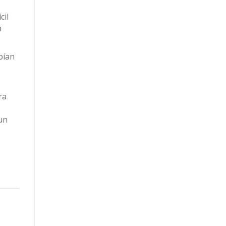
cil
n
bían
ra
 un