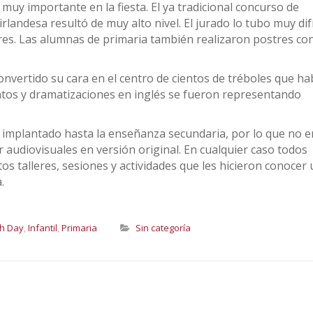
muy importante en la fiesta. El ya tradicional concurso de
rlandesa resultó de muy alto nivel. El jurado lo tubo muy difí
res. Las alumnas de primaria también realizaron postres co
onvertido su cara en el centro de cientos de tréboles que ha
entos y dramatizaciones en inglés se fueron representando
.
o implantado hasta la enseñanza secundaria, por lo que no e
r audiovisuales en versión original. En cualquier caso todos
os talleres, sesiones y actividades que les hicieron conocer
.
sh Day
,
Infantil
,
Primaria
Sin categoría