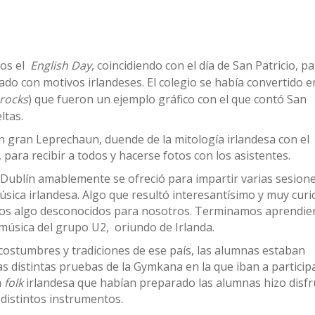
mos el
English Day
, coincidiendo con el día de San Patricio, p
do con motivos irlandeses. El colegio se había convertido e
rocks
) que fueron un ejemplo gráfico con el que contó San
ltas.
un gran Leprechaun, duende de la mitología irlandesa con el
para recibir a todos y hacerse fotos con los asistentes.
 Dublín amablemente se ofreció para impartir varias sesion
úsica irlandesa. Algo que resultó interesantísimo y muy cur
tos algo desconocidos para nosotros. Terminamos aprendi
 música del grupo U2, oriundo de Irlanda.
costumbres y tradiciones de ese país, las alumnas estaban
s distintas pruebas de la Gymkana en la que iban a participa
a
folk
irlandesa que habían preparado las alumnas hizo disfr
 distintos instrumentos.