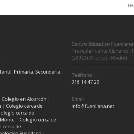
Ne
Contacto
Centro Educativo Fuenllana
Travesía Fuente Cisneros, 1
(28922) Alcorcón, Madrid.
.
fantil
,
Primaria
,
Secundaria
,
Teléfono
916 14 47 29
|
Colegio en Alcorcón
|
Email
a
|
Colegio cerca de
info@fuenllana.net
olegio cerca de
l Monte
|
Colegio cerca de
Accesos
o cerca de
nológico Fuenllana
|